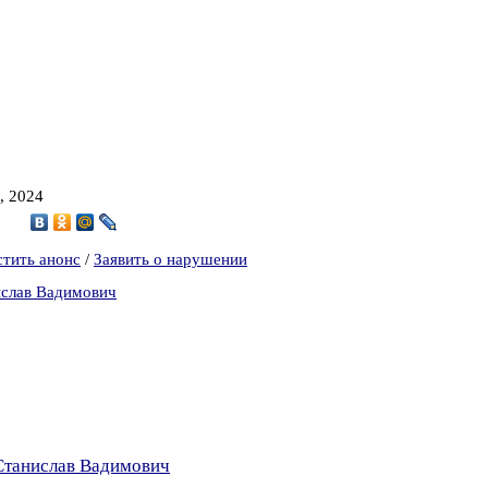
, 2024
9
стить анонс
/
Заявить о нарушении
ислав Вадимович
Станислав Вадимович