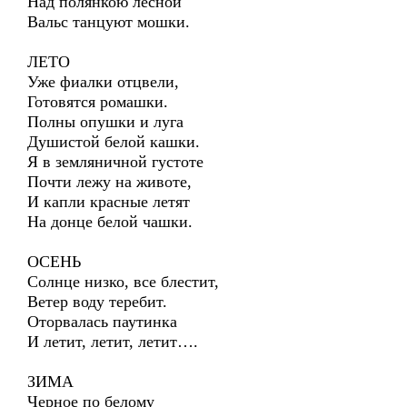
Над полянкою лесной
Вальс танцуют мошки.
ЛЕТО
Уже фиалки отцвели,
Готовятся ромашки.
Полны опушки и луга
Душистой белой кашки.
Я в земляничной густоте
Почти лежу на животе,
И капли красные летят
На донце белой чашки.
ОСЕНЬ
Солнце низко, все блестит,
Ветер воду теребит.
Оторвалась паутинка
И летит, летит, летит….
ЗИМА
Черное по белому