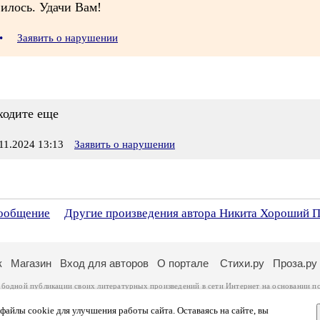
илось. Удачи Вам!
•
Заявить о нарушении
ходите еще
1.2024 13:13
Заявить о нарушении
сообщение
Другие произведения автора Никита Хороший П
к
Магазин
Вход для авторов
О портале
Стихи.ру
Проза.ру
ободной публикации своих литературных произведений в сети Интернет на основании
п
ся
законом
. Перепечатка произведений возможна только с согласия его автора, к котором
ры несут самостоятельно на основании
правил публикации
и
законодательства Российско
айлы cookie для улучшения работы сайта. Оставаясь на сайте, вы
ональных данных
. Вы также можете посмотреть более подробную
информацию о портал