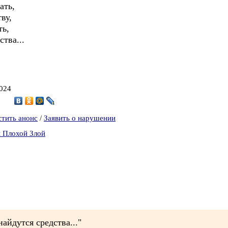
ать,
ву,
ть,
ства...
2024
1
стить анонс
/
Заявить о нарушении
 Плохой Злой
найдутся средства..."