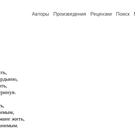
Авторы
Произведения
Рецензии
Поиск
ть,
ордыню,
ть,
тринув.
ь,
бимым,
мане жить,
анимым.