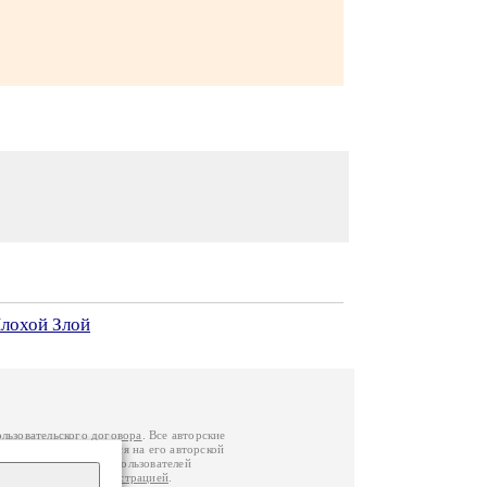
лохой Злой
ользовательского договора
. Все авторские
у вы можете обратиться на его авторской
й Федерации
. Данные пользователей
е
и
связаться с администрацией
.