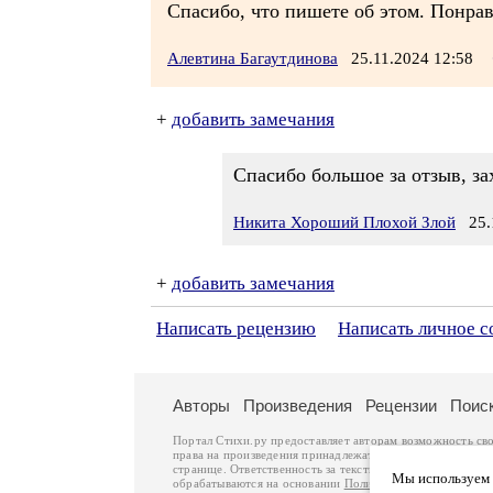
Спасибо, что пишете об этом. Понрав
Алевтина Багаутдинова
25.11.2024 12:58
+
добавить замечания
Спасибо большое за отзыв, за
Никита Хороший Плохой Злой
25.1
+
добавить замечания
Написать рецензию
Написать личное 
Авторы
Произведения
Рецензии
Поис
Портал Стихи.ру предоставляет авторам возможность св
права на произведения принадлежат авторам и охраняют
странице. Ответственность за тексты произведений авто
Мы используем ф
обрабатываются на основании
Политики обработки перс