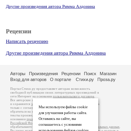
Другие произведения автора Римма Алдонина
Рецензии
Написать рецензию
Другие произведения автора Римма Алдонина
Авторы
Произведения
Рецензии
Поиск
Магазин
Вход для авторов
О портале
Стихи.ру
Проза.ру
Портал Стихи.ру предоставляет авторам возможность
свободной публикации своих литературных произведений в
сети Интернет на основании
пользовательского договора
.
Все авторские права на произведения принадлежат авторам
и охраняются
законом
. Перепечатка произведений возможна
Мы используем файлы cookie
только с согласия его автора, к которому вы можете
обратиться на его авторской странице. Ответственность за
для улучшения работы сайта.
тексты произведений авторы несут самостоятельно на
Оставаясь на сайте, вы
основании
правил публикации
и
законодательства
Российской Федерации
. Данные пользователей
соглашаетесь с условиями
обрабатываются на основании
Политики обработки персональных данных
.
использования файлов cookies.
Вы также можете посмотреть более подробную
информацию о портале
и