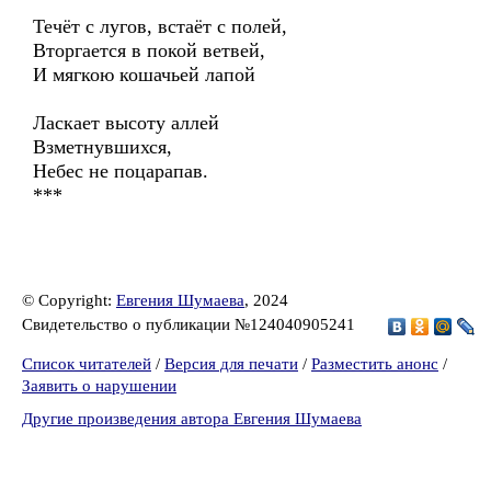
Течёт с лугов, встаёт с полей,
Вторгается в покой ветвей,
И мягкою кошачьей лапой
Ласкает высоту аллей
Взметнувшихся,
Небес не поцарапав.
***
© Copyright:
Евгения Шумаева
, 2024
Свидетельство о публикации №124040905241
Список читателей
/
Версия для печати
/
Разместить анонс
/
Заявить о нарушении
Другие произведения автора Евгения Шумаева