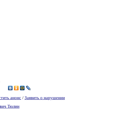
4
6
стить анонс
/
Заявить о нарушении
ович Тюлин