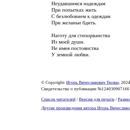
Неудавшимся надеждам
При попытках жить
С безлюбовием к одеждам
При желаньи бдить.
Наготу для стихорванства
Из моей души.
Не имея постоянства
У земной любви.
© Copyright:
Игорь Вячеславович Тюлин
, 202
Свидетельство о публикации №12403090716
Список читателей
/
Версия для печати
/
Разме
Другие произведения автора Игорь Вячеслав