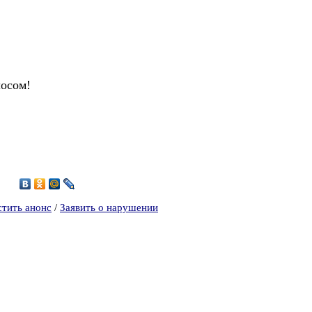
лосом!
5
стить анонс
/
Заявить о нарушении