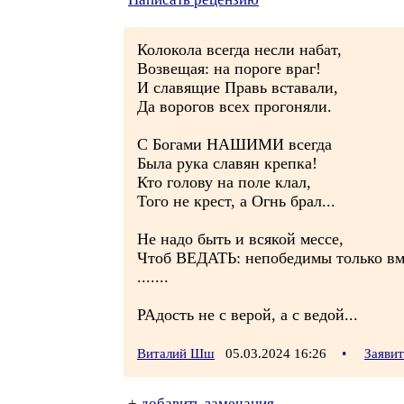
Колокола всегда несли набат,
Возвещая: на пороге враг!
И славящие Правь вставали,
Да ворогов всех прогоняли.
С Богами НАШИМИ всегда
Была рука славян крепка!
Кто голову на поле клал,
Того не крест, а Огнь брал...
Не надо быть и всякой мессе,
Чтоб ВЕДАТЬ: непобедимы только вм
.......
РАдость не с верой, а с ведой...
Виталий Шш
05.03.2024 16:26
•
Заяви
+
добавить замечания