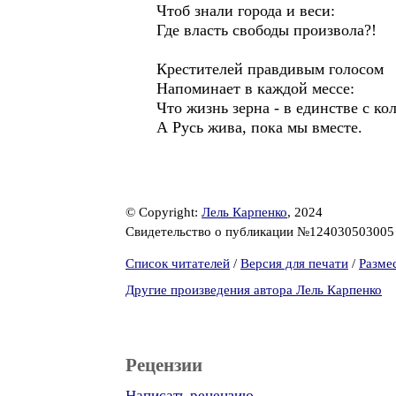
Чтоб знали города и веси:
Где власть свободы произвола?!
Крестителей правдивым голосом
Напоминает в каждой мессе:
Что жизнь зерна - в единстве с ко
А Русь жива, пока мы вместе.
© Copyright:
Лель Карпенко
, 2024
Свидетельство о публикации №12403050300
Список читателей
/
Версия для печати
/
Разме
Другие произведения автора Лель Карпенко
Рецензии
Написать рецензию