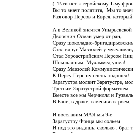
( Тяги нет к геройскому 1-му фр
Вы то значт полятитя, Мы то зна
Разговор Персов и Еврея, который
А в Великой значтся Упырьевской
Дворянин Осман умер от ран,
Сразу шоколадно-бригадирьевски
Стал вдруг Мавзолей у мусульман
Стал Зороастрийским Персом Ни
Шоколадным! Мухаммед ушел!
Сразу Мавзолей Коммунистически
К Персу Перс ну очень подошел!
Заратустра молвит Заратустре, мол
Третьим Заратустрой форматнем
Вместе все мы Черчилля и Рузвель
В Бане, в драке, в месиво втроем,
И восславим МАЯ мы 9-е
Заратустру Фрица мы сольем
И под это видишь, сколько , брат 