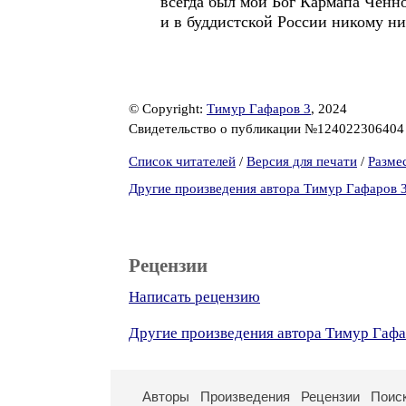
всегда был мой Бог Кармапа Ченн
и в буддистской России никому нич
© Copyright:
Тимур Гафаров 3
, 2024
Свидетельство о публикации №12402230640
Список читателей
/
Версия для печати
/
Разме
Другие произведения автора Тимур Гафаров 
Рецензии
Написать рецензию
Другие произведения автора Тимур Гафа
Авторы
Произведения
Рецензии
Поис