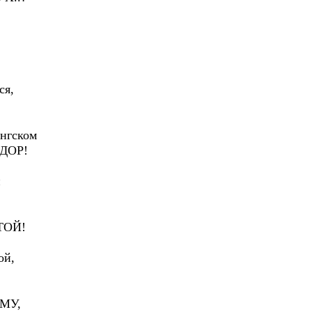
ся,
рнгском
АДОР!
и
ТОЙ!
ой,
МУ,