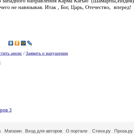
о западного направления Карма Кагью (Шамарпы,Индия).
его не навязывая. Итак , Бог, Царь, Отечество, вперед!
4
стить анонс
/
Заявить о нарушении
3
ров 3
к
Магазин
Вход для авторов
О портале
Стихи.ру
Проза.ру