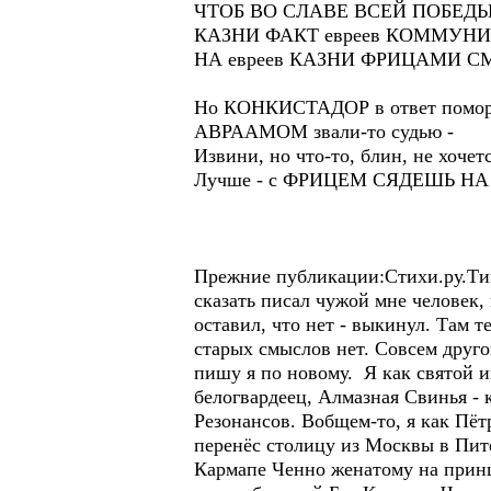
ЧТОБ ВО СЛАВЕ ВСЕЙ ПОБЕД
КАЗНИ ФАКТ евреев КОММУН
НА евреев КАЗНИ ФРИЦАМИ С
Но КОНКИСТАДОР в ответ помор
АВРААМОМ звали-то судью -
Извини, но что-то, блин, не хочетс
Лучше - с ФРИЦЕМ СЯДЕШЬ Н
Прежние публикации:Стихи.ру.Тим
сказать писал чужой мне человек,
оставил, что нет - выкинул. Там т
старых смыслов нет. Совсем другой
пишу я по новому. Я как святой и
белогвардеец, Алмазная Свинья - 
Резонансов. Вобщем-то, я как Пёт
перенёс столицу из Москвы в Пите
Кармапе Ченно женатому на принц