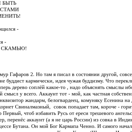
Ы БЫТЬ
ИСТАМИ
МЕНИТЬ!
щился -
я -
А СКАМЬЮ!
ур Гафаров 2. Но там я писал в состоянии другой, сов
 не буддист кармически, идея чужая буддизму. Что перекл
еперь дерево соплёй какое-то , надо объяснять смыслы иб
 смысл у всего. Аккаунт тот - мой, как частная собстве
нквизитор жандарм, белогвардеец, комуняку Есенина на 
корнет Свиналмазный, совок попадает там, короче - гор
р Первый, чтоб избавить Русь от ереси трешевого ангел
р, перенёс аккаунт (а я не царь России) из совка в Ин
ессе Бутана. Он мой Бог Кармапа Ченно. И самого нача