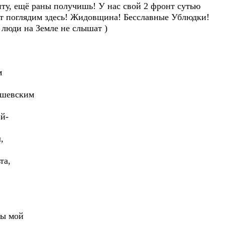
онту, ещё раны получишь! У нас свой 2 фронт сутью
чт поглядим здесь! Жидовщина! Бесславные Ублюдки!
 люди на Земле не слышат )
м
,
цшевским
й-
,
та,
ты мой