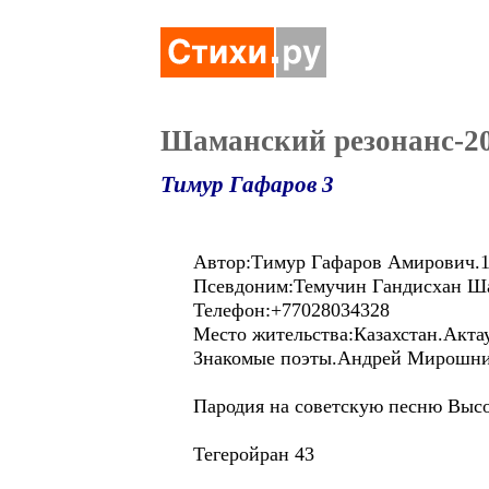
Шаманский резонанс-2
Тимур Гафаров 3
Автор:Тимур Гафаров Амирович.1
Псевдоним:Темучин Гандисхан Ш
Телефон:+77028034328
Место жительства:Казахстан.Акта
Знакомые поэты.Андрей Мирошник
Пародия на советскую песню Высо
Тегеройран 43