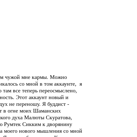
сем чужой мне кармы. Можно
икалось со мной в том аккаунте, я
о там все теперь переосмыслено,
нность. Этот аккаунт новый и
дух не переношу. Я буддист -
ит в огне моих Шаманских
ьского духа Малюты Скуратова,
дию Румтек Сикким к дворянину
ла моего нового мышления со мной