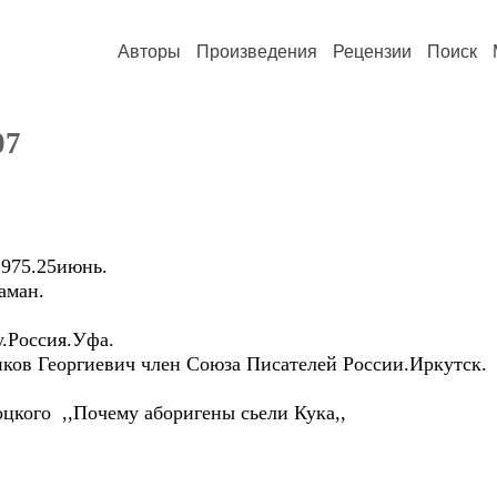
Авторы
Произведения
Рецензии
Поиск
07
975.25июнь.
аман.
у.Россия.Уфа.
ов Георгиевич член Союза Писателей России.Иркутск.
цкого ,,Почему аборигены сьели Кука,,