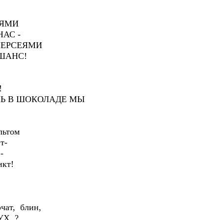
ЕЯМИ
АС -
ПЕРСЕЯМИ
ШАНС!
!
УЛЬ В ШОКОЛАДЕ МЫ
льтом
т-
-
икт!
очат, блин,
УХ..?