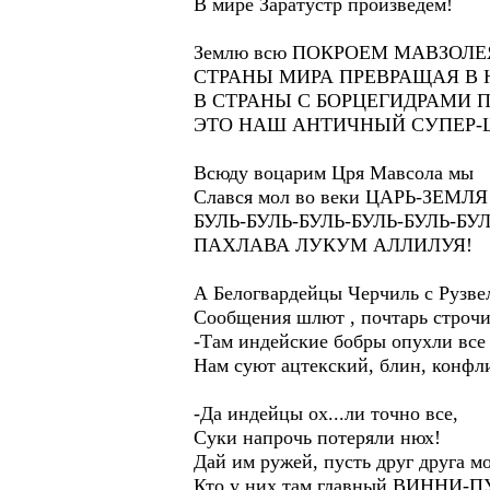
В мире Заратустр произведем!
Землю всю ПОКРОЕМ МАВЗОЛ
СТРАНЫ МИРА ПРЕВРАЩАЯ В Н
В СТРАНЫ С БОРЦЕГИДРАМИ 
ЭТО НАШ АНТИЧНЫЙ СУПЕР-
Всюду воцарим Цря Мавсола мы
Слався мол во веки ЦАРЬ-ЗЕМЛЯ
БУЛЬ-БУЛЬ-БУЛЬ-БУЛЬ-БУЛЬ-Б
ПАХЛАВА ЛУКУМ АЛЛИЛУЯ!
А Белогвардейцы Черчиль с Рузве
Сообщения шлют , почтарь строчи
-Там индейские бобры опухли все 
Нам суют ацтекский, блин, конфл
-Да индейцы ох...ли точно все,
Суки напрочь потеряли нюх!
Дай им ружей, пусть друг друга м
Кто у них там главный ВИННИ-П