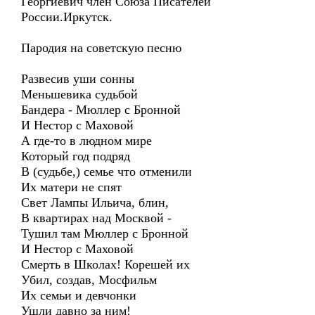
Георгиевич член Союза Писателей
России.Иркутск.
Пародия на советскую песню
Развесив уши сонны
Меньшевика судьбой
Бандера - Мюллер с Бронной
И Нестор с Маховой
А где-то в людном мире
Который год подряд
В (судьбе,) семье что отменили
Их матери не спят
Свет Лампы Ильича, блин,
В квартирах над Москвой -
Тушил там Мюллер с Бронной
И Нестор с Маховой
Смерть в Школах! Корешей их
Убил, создав, Мосфильм
Их семьи и девчонки
Ушли давно за ним!