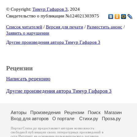
© Copyright:
Тимур Гафаров 3
, 2024
Свидетельство о публикации №124021303975
Список читателей
/
Версия для печати
/
Разместить анонс
/
Заявить о нарушении
Другие произведения автора Тимур Гафаров 3
Рецензии
Написать рецензию
Другие произведения автора Тимур Гафаров 3
Авторы
Произведения
Рецензии
Поиск
Магазин
Вход для авторов
О портале
Стихи.ру
Проза.ру
Портал Стихи.ру предоставляет авторам возможность
свободной публикации своих литературных произведений в
сети Интернет на основании
пользовательского договора
.