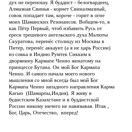
дух не переношу. Я буддист - белогвардеец,
Алмазная Свинья - корнет Свиналмазный,
совок попадает там, короче - горит в огне
моих Шаманских Резонансов. Вобщем-то, я
как Пётр Первый, чтоб избавить Русь от
ереси трешевого ангельского духа Малюты
Скуратова, перенёс столицу из Москвы в
Питер, перенёс аккаунт (а я не царь России)
из совка в Индию Румтек Сикким к
дворянину Кармапе Ченно женатому на
принцессе Бутана. Он мой Бог Кармапа
Ченно. И самого начала моего нового
мышления со мной всегда был мой Бог
Кармапа Ченно западного направления Карма
Кагью (Шамарпы,Индия). Я живу в
будистском Казахстане и в буддистской
России никому ничего не навязывая. Итак ,
Бог, Царь, Отечество, вперед!