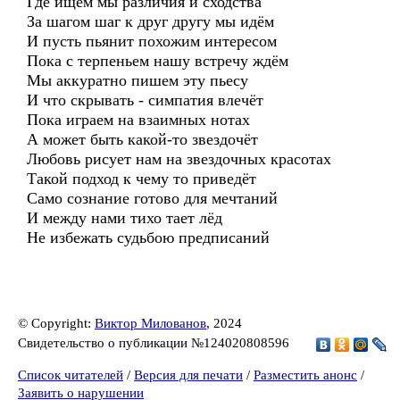
Где ищем мы различия и сходства
За шагом шаг к друг другу мы идём
И пусть пьянит похожим интересом
Пока с терпеньем нашу встречу ждём
Мы аккуратно пишем эту пьесу
И что скрывать - симпатия влечёт
Пока играем на взаимных нотах
А может быть какой-то звездочёт
Любовь рисует нам на звездочных красотах
Такой подход к чему то приведёт
Само сознание готово для мечтаний
И между нами тихо тает лёд
Не избежать судьбою предписаний
© Copyright:
Виктор Милованов
, 2024
Свидетельство о публикации №124020808596
Список читателей
/
Версия для печати
/
Разместить анонс
/
Заявить о нарушении