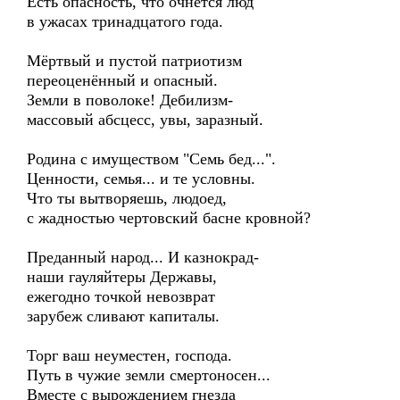
Есть опасность, что очнётся люд
в ужасах тринадцатого года.
Мёртвый и пустой патриотизм
переоценённый и опасный.
Земли в поволоке! Дебилизм-
массовый абсцесс, увы, заразный.
Родина с имуществом "Семь бед...".
Ценности, семья... и те условны.
Что ты вытворяешь, людоед,
с жадностью чертовский басне кровной?
Преданный народ... И казнокрад-
наши гауляйтеры Державы,
ежегодно точкой невозврат
зарубеж сливают капиталы.
Торг ваш неуместен, господа.
Путь в чужие земли смертоносен...
Вместе с вырождением гнезда