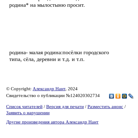
родина* на мылостыню просит.
родина- малая родина:посёлки городского
типа, сёла, деревни и т.д. и т.п.
© Copyright:
Александр Нант
, 2024
Свидетельство о публикации №124020302734
Список читателей
/
Версия для печати
/
Разместить анонс
/
Заявить о нарушении
Другие произведения автора Александр Нант