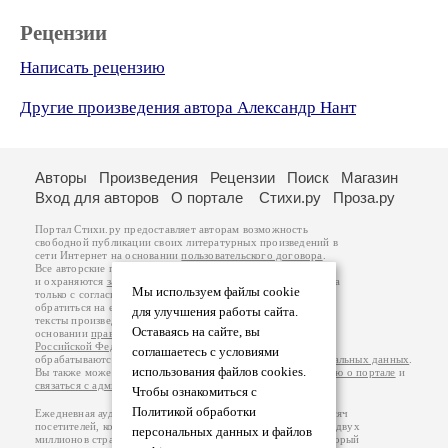
Рецензии
Написать рецензию
Другие произведения автора Александр Нант
Авторы
Произведения
Рецензии
Поиск
Магазин
Вход для авторов
О портале
Стихи.ру
Проза.ру
Портал Стихи.ру предоставляет авторам возможность
свободной публикации своих литературных произведений в
сети Интернет на основании
пользовательского договора
.
Все авторские права на произведения принадлежат авторам
и охраняются
законом
. Перепечатка произведений возможна
Мы используем файлы cookie
только с согласия его автора, к которому вы можете
обратиться на его авторской странице. Ответственность за
для улучшения работы сайта.
тексты произведений авторы несут самостоятельно на
Оставаясь на сайте, вы
основании
правил публикации
и
законодательства
Российской Федерации
. Данные пользователей
соглашаетесь с условиями
обрабатываются на основании
Политики обработки персональных данных
.
использования файлов cookies.
Вы также можете посмотреть более подробную
информацию о портале
и
связаться с администрацией
.
Чтобы ознакомиться с
Политикой обработки
Ежедневная аудитория портала Стихи.ру – порядка 200 тысяч
посетителей, которые в общей сумме просматривают более двух
персональных данных и файлов
миллионов страниц по данным счетчика посещаемости, который