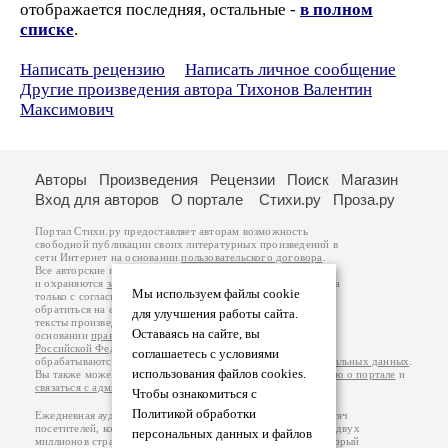
отображается последняя, остальные -
в полном
списке
.
Написать рецензию
Написать личное сообщение
Другие произведения автора Тихонов Валентин
Максимович
Авторы
Произведения
Рецензии
Поиск
Магазин
Вход для авторов
О портале
Стихи.ру
Проза.ру
Портал Стихи.ру предоставляет авторам возможность
свободной публикации своих литературных произведений в
сети Интернет на основании
пользовательского договора
.
Все авторские права на произведения принадлежат авторам
и охраняются
законом
. Перепечатка произведений возможна
Мы используем файлы cookie
только с согласия его автора, к которому вы можете
обратиться на его авторской странице. Ответственность за
для улучшения работы сайта.
тексты произведений авторы несут самостоятельно на
Оставаясь на сайте, вы
основании
правил публикации
и
законодательства
Российской Федерации
. Данные пользователей
соглашаетесь с условиями
обрабатываются на основании
Политики обработки персональных данных
.
использования файлов cookies.
Вы также можете посмотреть более подробную
информацию о портале
и
связаться с администрацией
.
Чтобы ознакомиться с
Политикой обработки
Ежедневная аудитория портала Стихи.ру – порядка 200 тысяч
посетителей, которые в общей сумме просматривают более двух
персональных данных и файлов
миллионов страниц по данным счетчика посещаемости, который