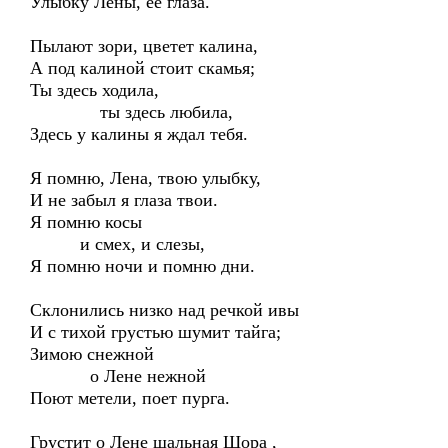
Улыбку Лены, её глаза.
Пылают зори, цветет калина,
А под калиной стоит скамья;
Ты здесь ходила,
ты здесь любила,
Здесь у калины я ждал тебя.
Я помню, Лена, твою улыбку,
И не забыл я глаза твои.
Я помню косы
и смех, и слезы,
Я помню ночи и помню дни.
Склонились низко над речкой ивы
И с тихой грустью шумит тайга;
Зимою снежной
о Лене нежной
Поют метели, поет пурга.
Грустит о Лене шальная Шора ,