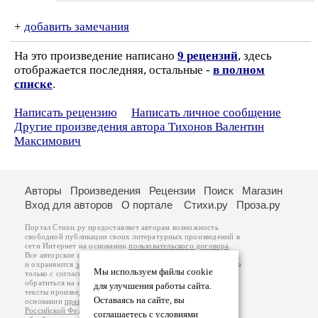
+
добавить замечания
На это произведение написано
9 рецензий
, здесь
отображается последняя, остальные -
в полном
списке
.
Написать рецензию
Написать личное сообщение
Другие произведения автора Тихонов Валентин
Максимович
Авторы
Произведения
Рецензии
Поиск
Магазин
Вход для авторов
О портале
Стихи.ру
Проза.ру
Портал Стихи.ру предоставляет авторам возможность
свободной публикации своих литературных произведений в
сети Интернет на основании
пользовательского договора
.
Все авторские права на произведения принадлежат авторам
и охраняются
законом
. Перепечатка произведений возможна
Мы используем файлы cookie
только с согласия его автора, к которому вы можете
обратиться на его авторской странице. Ответственность за
для улучшения работы сайта.
тексты произведений авторы несут самостоятельно на
Оставаясь на сайте, вы
основании
правил публикации
и
законодательства
Российской Федерации
. Данные пользователей
соглашаетесь с условиями