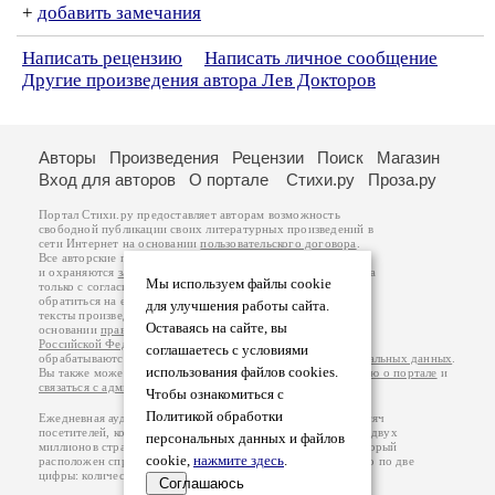
+
добавить замечания
Написать рецензию
Написать личное сообщение
Другие произведения автора Лев Докторов
Авторы
Произведения
Рецензии
Поиск
Магазин
Вход для авторов
О портале
Стихи.ру
Проза.ру
Портал Стихи.ру предоставляет авторам возможность
свободной публикации своих литературных произведений в
сети Интернет на основании
пользовательского договора
.
Все авторские права на произведения принадлежат авторам
и охраняются
законом
. Перепечатка произведений возможна
Мы используем файлы cookie
только с согласия его автора, к которому вы можете
обратиться на его авторской странице. Ответственность за
для улучшения работы сайта.
тексты произведений авторы несут самостоятельно на
Оставаясь на сайте, вы
основании
правил публикации
и
законодательства
Российской Федерации
. Данные пользователей
соглашаетесь с условиями
обрабатываются на основании
Политики обработки персональных данных
.
использования файлов cookies.
Вы также можете посмотреть более подробную
информацию о портале
и
связаться с администрацией
.
Чтобы ознакомиться с
Политикой обработки
Ежедневная аудитория портала Стихи.ру – порядка 200 тысяч
посетителей, которые в общей сумме просматривают более двух
персональных данных и файлов
миллионов страниц по данным счетчика посещаемости, который
cookie,
нажмите здесь
.
расположен справа от этого текста. В каждой графе указано по две
цифры: количество просмотров и количество посетителей.
Соглашаюсь