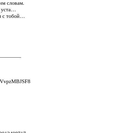
 словам.
уста…
с тобой…
________
=eVvpzMBJSF8