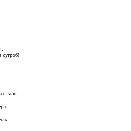
,
сугроб!
х слов
ера.
чах
.