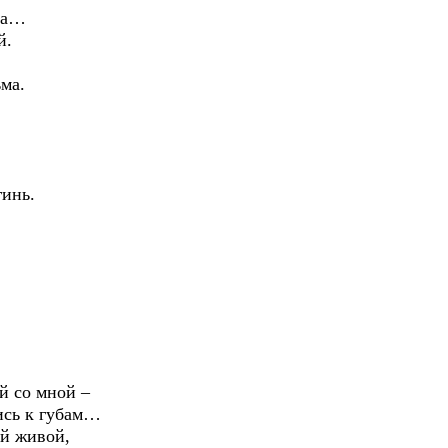
ма…
й.
ма.
гинь.
.
со мной –
 к губам…
 живой,