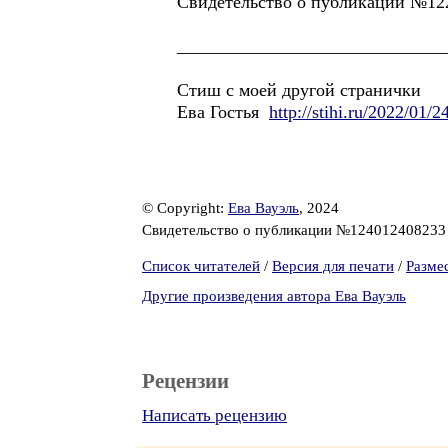
Свидетельство о публикации №12
______________________________
Стиш с моей другой странички
Ева Гостья
http://stihi.ru/2022/01/
© Copyright:
Ева Вауэль
, 2024
Свидетельство о публикации №12401240823
Список читателей
/
Версия для печати
/
Разме
Другие произведения автора Ева Вауэль
Рецензии
Написать рецензию