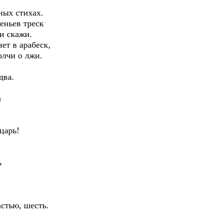
х стихах.
ьев треск
 скажи.
 в арабеск,
чи о лжи.
два.
а
арь!
ь
астью, шесть.