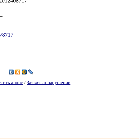
2012408717
_
24/8717
3
стить анонс
/
Заявить о нарушении