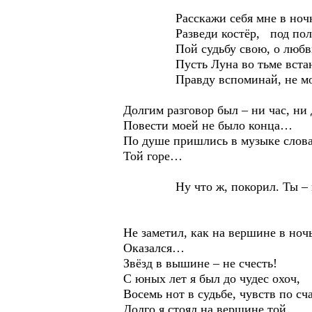
Расскажи себя мне в ночны
Разведи костёр, под полен
Пой судьбу свою, о любви
Пусть Луна во тьме встанет
Правду вспоминай, не мол
Долгим разговор был – ни час, ни 
Повести моей не было конца…
По душе пришлись в музыке слов
Той горе…
Ну что ж, покорил. Ты – ц
Не заметил, как на вершине в ноч
Оказался…
Звёзд в вышине – не счесть!
С юных лет я был до чудес охоч,
Восемь нот в судьбе, чувств по сч
Долго я стоял на вершине той,