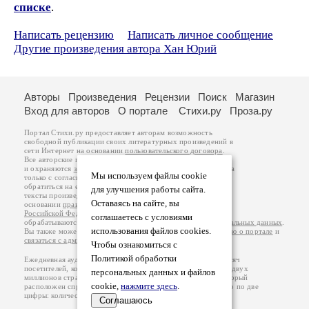
списке
.
Написать рецензию
Написать личное сообщение
Другие произведения автора Хан Юрий
Авторы
Произведения
Рецензии
Поиск
Магазин
Вход для авторов
О портале
Стихи.ру
Проза.ру
Портал Стихи.ру предоставляет авторам возможность
свободной публикации своих литературных произведений в
сети Интернет на основании
пользовательского договора
.
Все авторские права на произведения принадлежат авторам
и охраняются
законом
. Перепечатка произведений возможна
Мы используем файлы cookie
только с согласия его автора, к которому вы можете
обратиться на его авторской странице. Ответственность за
для улучшения работы сайта.
тексты произведений авторы несут самостоятельно на
Оставаясь на сайте, вы
основании
правил публикации
и
законодательства
Российской Федерации
. Данные пользователей
соглашаетесь с условиями
обрабатываются на основании
Политики обработки персональных данных
.
использования файлов cookies.
Вы также можете посмотреть более подробную
информацию о портале
и
связаться с администрацией
.
Чтобы ознакомиться с
Политикой обработки
Ежедневная аудитория портала Стихи.ру – порядка 200 тысяч
посетителей, которые в общей сумме просматривают более двух
персональных данных и файлов
миллионов страниц по данным счетчика посещаемости, который
cookie,
нажмите здесь
.
расположен справа от этого текста. В каждой графе указано по две
цифры: количество просмотров и количество посетителей.
Соглашаюсь