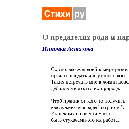
О предателях рода и на
Инночка Астахова
Ох,сколько ж мразей в мире развел
предать,продать иль утопить кого-
Таких встречать мне в жизни дове
дебилов много,это их природа.
Чтоб пряник от кого то получить,
выслуживаться рады"патриоты".
Их некому о совести учить,
быть стукачами-это их работа.