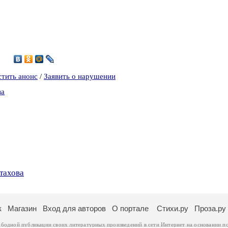
2
стить анонс
/
Заявить о нарушении
ва
тахова
к
Магазин
Вход для авторов
О портале
Стихи.ру
Проза.ру
ободной публикации своих литературных произведений в сети Интернет на основании
п