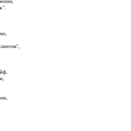
зений,
к".
ко,
лангом",
,
айф.
и,
ни,