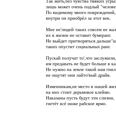
Так жить,без чувства тяжких угры
лишь может очень подлый "челове
По видимому много повреждений,
внутри он приобрёл за этот век.
Мне не'людей таких совсем не жал
их в жизни не оставит бумеранг.
Не выйдет притворяться дальше"ш
таких опустит социальных ранг.
Пускай получат то',что заслужили
им предавать не будет больше в к
Не нужно на земле такой нам гнил
не ощутят они лайто'вый драйв.
Изменникам,не место в нашей жиз
на них стоит дерьмовое клеймо.
Наказаны пусть будут эти слизни,
гнетёт всё ниже рабское ярмо.