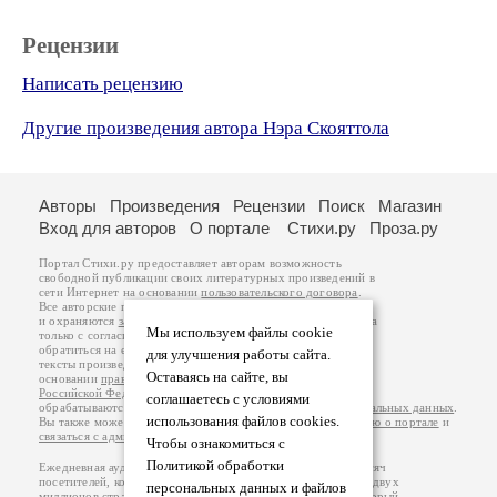
Рецензии
Написать рецензию
Другие произведения автора Нэра Скояттола
Авторы
Произведения
Рецензии
Поиск
Магазин
Вход для авторов
О портале
Стихи.ру
Проза.ру
Портал Стихи.ру предоставляет авторам возможность
свободной публикации своих литературных произведений в
сети Интернет на основании
пользовательского договора
.
Все авторские права на произведения принадлежат авторам
и охраняются
законом
. Перепечатка произведений возможна
Мы используем файлы cookie
только с согласия его автора, к которому вы можете
обратиться на его авторской странице. Ответственность за
для улучшения работы сайта.
тексты произведений авторы несут самостоятельно на
Оставаясь на сайте, вы
основании
правил публикации
и
законодательства
Российской Федерации
. Данные пользователей
соглашаетесь с условиями
обрабатываются на основании
Политики обработки персональных данных
.
использования файлов cookies.
Вы также можете посмотреть более подробную
информацию о портале
и
связаться с администрацией
.
Чтобы ознакомиться с
Политикой обработки
Ежедневная аудитория портала Стихи.ру – порядка 200 тысяч
посетителей, которые в общей сумме просматривают более двух
персональных данных и файлов
миллионов страниц по данным счетчика посещаемости, который