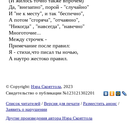
(И жилось точно также впрочем)
Да, "внезапно", порой - "случайно"
И "не к месту", и так "беспечно",
А потом "сгоряча", "отчаянно",
"Никогда" , "навсегда", "навечно"
Многоточие...
Между строчек -
Примечание после правил:
Я - стихи,что писал ты ночью,
А наутро жестоко правил.
© Copyright:
Нэра Скояттола
, 2023
Свидетельство о публикации №123121302201
Список читателей
/
Версия для печати
/
Разместить анонс
/
Заявить о нарушении
Другие произведения автора Нэра Скояттола