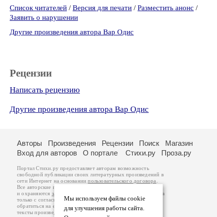
Список читателей
/
Версия для печати
/
Разместить анонс
/
Заявить о нарушении
Другие произведения автора Вар Одис
Рецензии
Написать рецензию
Другие произведения автора Вар Одис
Авторы
Произведения
Рецензии
Поиск
Магазин
Вход для авторов
О портале
Стихи.ру
Проза.ру
Портал Стихи.ру предоставляет авторам возможность
свободной публикации своих литературных произведений в
сети Интернет на основании
пользовательского договора
.
Все авторские права на произведения принадлежат авторам
и охраняются
законом
. Перепечатка произведений возможна
Мы используем файлы cookie
только с согласия его автора, к которому вы можете
обратиться на его авторской странице. Ответственность за
для улучшения работы сайта.
тексты произведений авторы несут самостоятельно на