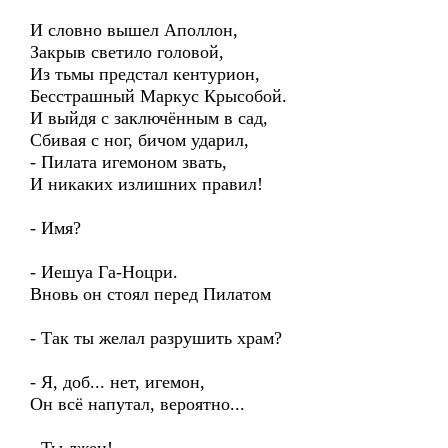
И словно вышел Аполлон,
Закрыв светило головой,
Из тьмы предстал кентурион,
Бесстрашный Маркус Крысобой.
И выйдя с заключённым в сад,
Сбивая с ног, бичом ударил,
- Пилата игемоном звать,
И никаких излишних правил!
- Имя?
- Иешуа Га-Ноцри.
Вновь он стоял перед Пилатом
- Так ты желал разрушить храм?
- Я, доб... нет, игемон,
Он всё напутал, вероятно...