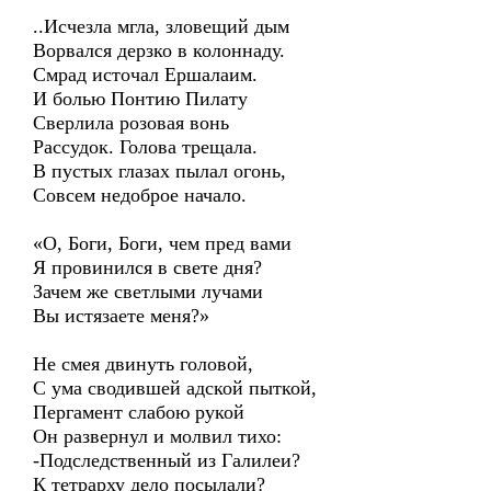
..Исчезла мгла, зловещий дым
Ворвался дерзко в колоннаду.
Смрад источал Ершалаим.
И болью Понтию Пилату
Сверлила розовая вонь
Рассудок. Голова трещала.
В пустых глазах пылал огонь,
Совсем недоброе начало.
«О, Боги, Боги, чем пред вами
Я провинился в свете дня?
Зачем же светлыми лучами
Вы истязаете меня?»
Не смея двинуть головой,
С ума сводившей адской пыткой,
Пергамент слабою рукой
Он развернул и молвил тихо:
-Подследственный из Галилеи?
К тетрарху дело посылали?