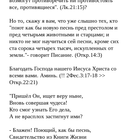
возмогут противоречить ни противостоять
все, противящиеся". (Лк.21:15)?
Но то, скажу я вам, что уже слышно тех, кто
"поют как бы новую песнь пред престолом и
пред четырьмя животными и старцами; и
никто не мог научиться сей песни, кроме сих
ста сорока четырех тысяч, искупленных от
земли."- говорит Писание. (Откр.14:3)
Благодать Господа нашего Иисуса Христа со
всеми вами. Аминь. (!! 2Фес.3:17-18 >>
Откр.22:21)
"Пришёл Он, ищет веру ныне,
Вновь совершая чудеса!
Кто смог узнать Его дела,
А не врасплох застигнут ими?
- Блажен! Поющий, как бы песнь,
Свидетельство из Книги Жизни