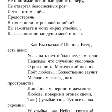
Не принимай невинный флирт на веру,
Не отвергая белоснежных роз».
И что-то там ещё…
Предостеречь
Возможно ли от роковой ошибки?
Вы зажигаете в моих мирах улыбки…
Касаясь нежностью души моей и плеч.
- Как Вы сказали? Шанс… Всегда
есть шанс
Услышать нечто большее, чем голос
Надежды, что случайно укололась
О розы шип. Магический нюанс.
Поёт любовь… Божественно звучит
Мелодия межзвёздного
пространства.
Лишённая манерности-жеманства,
Любовь, поверив в огонёк свечи,
Так (!) улыбается… Тут все слова
скромны,
Её улыбка – дар Небес – святыня!