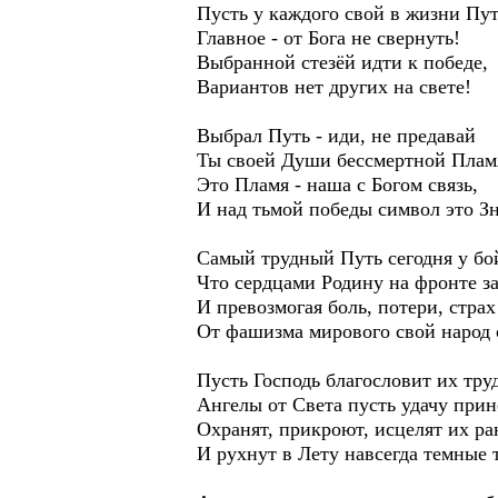
Пусть у каждого свой в жизни Пут
Главное - от Бога не свернуть!
Выбранной стезёй идти к победе,
Вариантов нет других на свете!
Выбрал Путь - иди, не предавай
Ты своей Души бессмертной Плам
Это Пламя - наша с Богом связь,
И над тьмой победы символ это З
Самый трудный Путь сегодня у бо
Что сердцами Родину на фронте з
И превозмогая боль, потери, страх
От фашизма мирового свой народ 
Пусть Господь благословит их труд
Ангелы от Света пусть удачу прин
Охранят, прикроют, исцелят их ра
И рухнут в Лету навсегда темные 