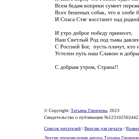
Всем бедам вопреки сумеет переж
Всех бешеных собак, что в злобе 
И Спаса Стяг восстанет над родно
И утро доброе победу принесет,
Наш Светлый Род под тьмы давлен
С Россией Бог, пусть плачут, кто 
Устелен путь наш Славою и добр
С добрым утром, Страна!!
© Copyright:
Татьяна Гиричева
, 2023
Свидетельство о публикации №12310250244
Список читателей
/
Версия для печати
/
Разме
Другие произведения автора Татьяна Гиричев