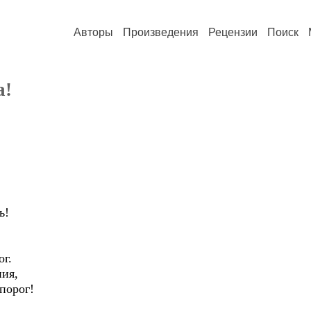
Авторы
Произведения
Рецензии
Поиск
а!
ь!
ог.
ия,
порог!