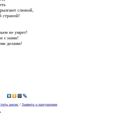
ить
брызгают слюной,
й страной!
ьем не умрет!
не с нами!
ыми делами!
2
стить анонс
/
Заявить о нарушении
а