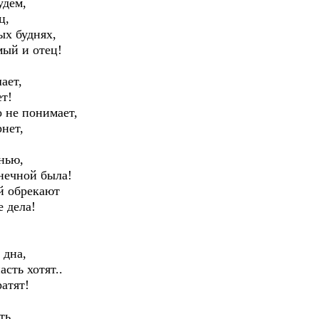
удем,
ц,
ых буднях,
мый и отец!
ает,
ет!
о не понимает,
нет,
нью,
нечной была!
ой обрекают
е дела!
 дна,
сть хотят..
атят!
ть,