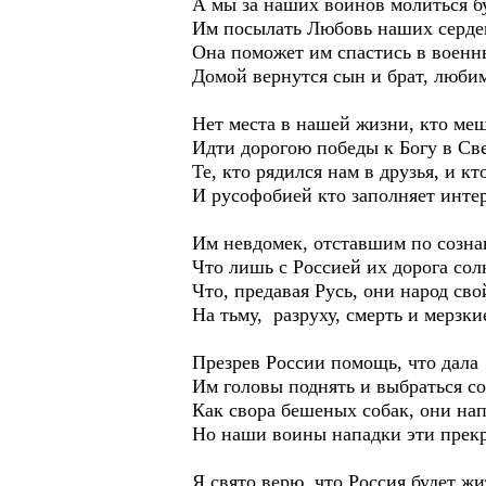
А мы за наших воинов молиться б
Им посылать Любовь наших серде
Она поможет им спастись в военн
Домой вернутся сын и брат, люби
Нет места в нашей жизни, кто меш
Идти дорогою победы к Богу в Св
Те, кто рядился нам в друзья, и кт
И русофобией кто заполняет интер
Им невдомек, отставшим по созна
Что лишь с Россией их дорога сол
Что, предавая Русь, они народ св
На тьму, разруху, смерть и мерзки
Презрев России помощь, что дала
Им головы поднять и выбраться со
Как свора бешеных собак, они напа
Но наши воины нападки эти прекр
Я свято верю, что Россия будет жи