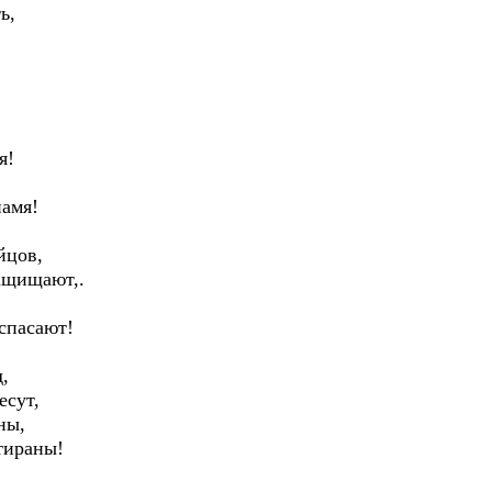
ь,
я!
намя!
йцов,
ащищают,.
спасают!
,
есут,
ны,
тираны!