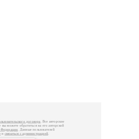
ользовательского договора
. Все авторские
у вы можете обратиться на его авторской
й Федерации
. Данные пользователей
е
и
связаться с администрацией
.