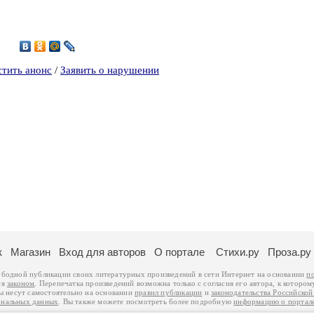
0
стить анонс
/
Заявить о нарушении
к
Магазин
Вход для авторов
О портале
Стихи.ру
Проза.ру
ободной публикации своих литературных произведений в сети Интернет на основании
п
ся
законом
. Перепечатка произведений возможна только с согласия его автора, к котором
ры несут самостоятельно на основании
правил публикации
и
законодательства Российско
ональных данных
. Вы также можете посмотреть более подробную
информацию о портал