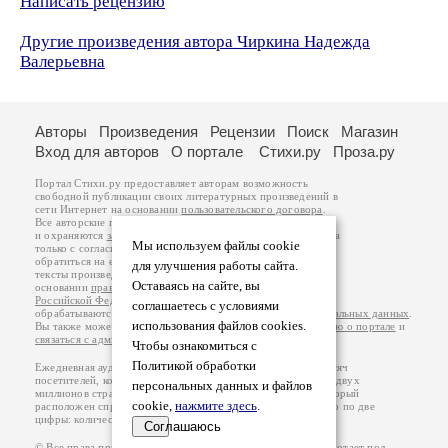
Написать рецензию
Другие произведения автора Чиркина Надежда
Валерьевна
Авторы
Произведения
Рецензии
Поиск
Магазин
Вход для авторов
О портале
Стихи.ру
Проза.ру
Портал Стихи.ру предоставляет авторам возможность
свободной публикации своих литературных произведений в
сети Интернет на основании
пользовательского договора
.
Все авторские права на произведения принадлежат авторам
и охраняются
законом
. Перепечатка произведений возможна
Мы используем файлы cookie
только с согласия его автора, к которому вы можете
обратиться на его авторской странице. Ответственность за
для улучшения работы сайта.
тексты произведений авторы несут самостоятельно на
Оставаясь на сайте, вы
основании
правил публикации
и
законодательства
Российской Федерации
. Данные пользователей
соглашаетесь с условиями
обрабатываются на основании
Политики обработки персональных данных
.
использования файлов cookies.
Вы также можете посмотреть более подробную
информацию о портале
и
связаться с администрацией
.
Чтобы ознакомиться с
Политикой обработки
Ежедневная аудитория портала Стихи.ру – порядка 200 тысяч
посетителей, которые в общей сумме просматривают более двух
персональных данных и файлов
миллионов страниц по данным счетчика посещаемости, который
cookie,
нажмите здесь
.
расположен справа от этого текста. В каждой графе указано по две
цифры: количество просмотров и количество посетителей.
Соглашаюсь
© Все права принадлежат авторам, 2000-2026. Портал работает под