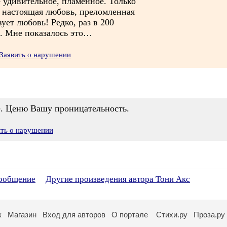
удивительное, пламенное. Только
 настоящая любовь, преломленная
вует любовь! Редко, раз в 200
м. Мне показалось это…
Заявить о нарушении
е. Ценю Вашу проницательность.
ить о нарушении
сообщение
Другие произведения автора Тони Акс
к
Магазин
Вход для авторов
О портале
Стихи.ру
Проза.ру