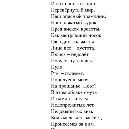
И в отёчности спин
Перевёрнутый мир,
Наш опасный трамплин,
Наш нажатый курок
Пред виском красоты,
Как застрявший носок,
Где один только ты.
Лица все – пустота.
Голоса – недолёт
Полусогнутых век.
Пули.
Рты – пулемёт.
Поцелуешь меня
На прощанье, Поэт?
В этом облаке смута
И память, и след
Недопрожитых лет,
Недовыпитых зим.
Коль мелькает рассвет,
Пронесёмся за ним.