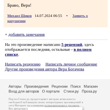
Браво, Вера!
Михаил Шиков
14.07.2024 06:55
•
Заявить о
нарушении
+
добавить замечания
На это произведение написано
5 рецензий
, здесь
отображается последняя, остальные -
в полном
списке
.
Написать рецензию
Написать личное сообщение
Другие произведения автора Вера Богачева
Авторы
Произведения
Рецензии
Поиск
Магазин
Вход для авторов
О портале
Стихи.ру
Проза.ру
Портал Стихи.ру предоставляет авторам возможность
свободной публикации своих литературных произведений в
сети Интернет на основании
пользовательского договора
.
Все авторские права на произведения принадлежат авторам