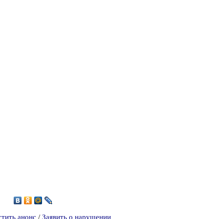
0
стить анонс
/
Заявить о нарушении