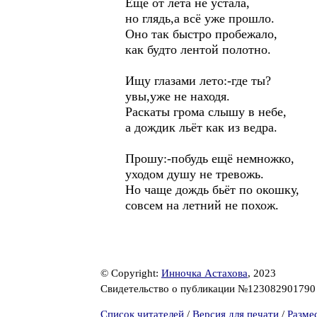
Ещё от лета не устала,
но глядь,а всё уже прошло.
Оно так быстро пробежало,
как будто лентой полотно.
Ищу глазами лето:-где ты?
увы,уже не находя.
Раскаты грома слышу в небе,
а дождик льёт как из ведра.
Прошу:-побудь ещё немножко,
уходом душу не тревожь.
Но чаще дождь бьёт по окошку,
совсем на летний не похож.
© Copyright:
Инночка Астахова
, 2023
Свидетельство о публикации №12308290179
Список читателей
/
Версия для печати
/
Разме