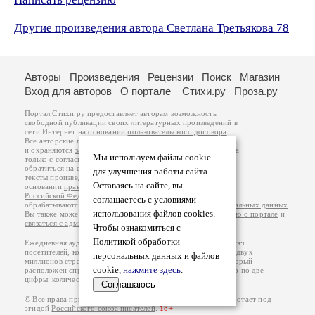
Другие произведения автора Светлана Третьякова 78
Авторы
Произведения
Рецензии
Поиск
Магазин
Вход для авторов
О портале
Стихи.ру
Проза.ру
Портал Стихи.ру предоставляет авторам возможность
свободной публикации своих литературных произведений в
сети Интернет на основании
пользовательского договора
.
Все авторские права на произведения принадлежат авторам
и охраняются
законом
. Перепечатка произведений возможна
Мы используем файлы cookie
только с согласия его автора, к которому вы можете
обратиться на его авторской странице. Ответственность за
для улучшения работы сайта.
тексты произведений авторы несут самостоятельно на
Оставаясь на сайте, вы
основании
правил публикации
и
законодательства
Российской Федерации
. Данные пользователей
соглашаетесь с условиями
обрабатываются на основании
Политики обработки персональных данных
.
использования файлов cookies.
Вы также можете посмотреть более подробную
информацию о портале
и
связаться с администрацией
.
Чтобы ознакомиться с
Политикой обработки
Ежедневная аудитория портала Стихи.ру – порядка 200 тысяч
посетителей, которые в общей сумме просматривают более двух
персональных данных и файлов
миллионов страниц по данным счетчика посещаемости, который
cookie,
нажмите здесь
.
расположен справа от этого текста. В каждой графе указано по две
цифры: количество просмотров и количество посетителей.
Соглашаюсь
© Все права принадлежат авторам, 2000-2026. Портал работает под
эгидой
Российского союза писателей
.
18+