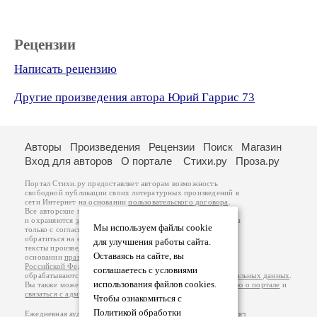
Рецензии
Написать рецензию
Другие произведения автора Юрий Гаррис 73
Авторы
Произведения
Рецензии
Поиск
Магазин
Вход для авторов
О портале
Стихи.ру
Проза.ру
Портал Стихи.ру предоставляет авторам возможность
свободной публикации своих литературных произведений в
сети Интернет на основании
пользовательского договора
.
Все авторские права на произведения принадлежат авторам
и охраняются
законом
. Перепечатка произведений возможна
Мы используем файлы cookie
только с согласия его автора, к которому вы можете
обратиться на его авторской странице. Ответственность за
для улучшения работы сайта.
тексты произведений авторы несут самостоятельно на
Оставаясь на сайте, вы
основании
правил публикации
и
законодательства
Российской Федерации
. Данные пользователей
соглашаетесь с условиями
обрабатываются на основании
Политики обработки персональных данных
.
использования файлов cookies.
Вы также можете посмотреть более подробную
информацию о портале
и
связаться с администрацией
.
Чтобы ознакомиться с
Политикой обработки
Ежедневная аудитория портала Стихи.ру – порядка 200 тысяч