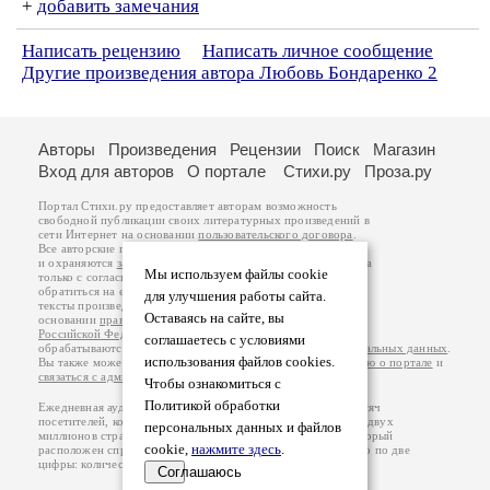
+
добавить замечания
Написать рецензию
Написать личное сообщение
Другие произведения автора Любовь Бондаренко 2
Авторы
Произведения
Рецензии
Поиск
Магазин
Вход для авторов
О портале
Стихи.ру
Проза.ру
Портал Стихи.ру предоставляет авторам возможность
свободной публикации своих литературных произведений в
сети Интернет на основании
пользовательского договора
.
Все авторские права на произведения принадлежат авторам
и охраняются
законом
. Перепечатка произведений возможна
Мы используем файлы cookie
только с согласия его автора, к которому вы можете
обратиться на его авторской странице. Ответственность за
для улучшения работы сайта.
тексты произведений авторы несут самостоятельно на
Оставаясь на сайте, вы
основании
правил публикации
и
законодательства
Российской Федерации
. Данные пользователей
соглашаетесь с условиями
обрабатываются на основании
Политики обработки персональных данных
.
использования файлов cookies.
Вы также можете посмотреть более подробную
информацию о портале
и
связаться с администрацией
.
Чтобы ознакомиться с
Политикой обработки
Ежедневная аудитория портала Стихи.ру – порядка 200 тысяч
посетителей, которые в общей сумме просматривают более двух
персональных данных и файлов
миллионов страниц по данным счетчика посещаемости, который
cookie,
нажмите здесь
.
расположен справа от этого текста. В каждой графе указано по две
цифры: количество просмотров и количество посетителей.
Соглашаюсь