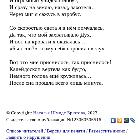
И огромный увидела глобус,
И сразу на землю, назад, захотела…
Через миг я сажусь в аэробус.
Со скоростью света я в нём помчалась,
Да так, что мой захватывало Дух,
И вот на кровати я оказалась…
«Был сон?» - саму себя спросила вслух.
Вот это мне приснилось, так приснилось!
Калейдоскоп вертела как будто,
Немного голова ещё кружилась…
После сна прошла всего лишь минута.
© Copyright:
Наталья Шмидт Брютова
, 2023
Свидетельство о публикации №123060506516
Список читателей
/
Версия для печати
/
Разместить анонс
/
Заявить о нарушении