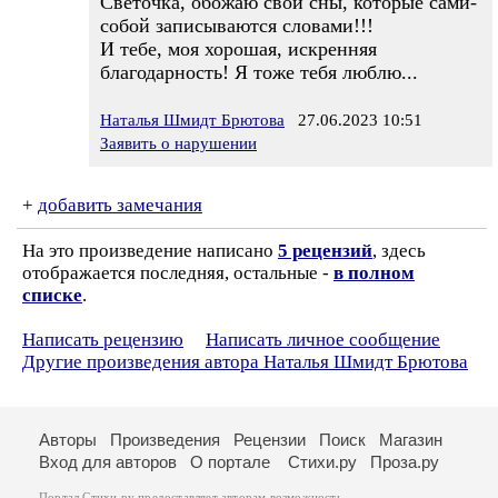
Светочка, обожаю свои сны, которые сами-
собой записываются словами!!!
И тебе, моя хорошая, искренняя
благодарность! Я тоже тебя люблю...
Наталья Шмидт Брютова
27.06.2023 10:51
Заявить о нарушении
+
добавить замечания
На это произведение написано
5 рецензий
, здесь
отображается последняя, остальные -
в полном
списке
.
Написать рецензию
Написать личное сообщение
Другие произведения автора Наталья Шмидт Брютова
Авторы
Произведения
Рецензии
Поиск
Магазин
Вход для авторов
О портале
Стихи.ру
Проза.ру
Портал Стихи.ру предоставляет авторам возможность