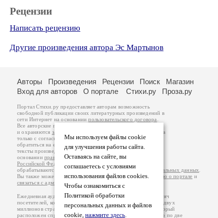
Рецензии
Написать рецензию
Другие произведения автора Эс Мартынов
Авторы
Произведения
Рецензии
Поиск
Магазин
Вход для авторов
О портале
Стихи.ру
Проза.ру
Портал Стихи.ру предоставляет авторам возможность
свободной публикации своих литературных произведений в
сети Интернет на основании
пользовательского договора
.
Все авторские права на произведения принадлежат авторам
и охраняются
законом
. Перепечатка произведений возможна
Мы используем файлы cookie
только с согласия его автора, к которому вы можете
обратиться на его авторской странице. Ответственность за
для улучшения работы сайта.
тексты произведений авторы несут самостоятельно на
Оставаясь на сайте, вы
основании
правил публикации
и
законодательства
Российской Федерации
. Данные пользователей
соглашаетесь с условиями
обрабатываются на основании
Политики обработки персональных данных
.
использования файлов cookies.
Вы также можете посмотреть более подробную
информацию о портале
и
связаться с администрацией
.
Чтобы ознакомиться с
Политикой обработки
Ежедневная аудитория портала Стихи.ру – порядка 200 тысяч
посетителей, которые в общей сумме просматривают более двух
персональных данных и файлов
миллионов страниц по данным счетчика посещаемости, который
cookie,
нажмите здесь
.
расположен справа от этого текста. В каждой графе указано по две