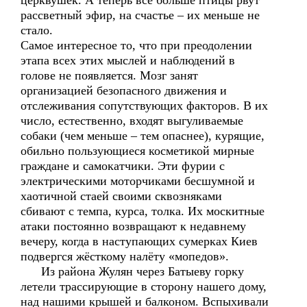
церквушек. А теперь всё больше птицы рвут
рассветный эфир, на счастье – их меньше не
стало.
Самое интересное то, что при преодолении
этапа всех этих мыслей и наблюдений в
голове не появляется. Мозг занят
организацией безопасного движения и
отслеживания сопутствующих факторов. В их
число, естественно, входят выгуливаемые
собаки (чем меньше – тем опаснее), курящие,
обильно пользующиеся косметикой мирные
граждане и самокатчики. Эти фурии с
электрическими моторчиками бесшумной и
хаотичной стаей своими сквозняками
сбивают с темпа, курса, толка. Их москитные
атаки постоянно возвращают к недавнему
вечеру, когда в наступающих сумерках Киев
подвергся жёсткому налёту «мопедов».
Из района Жулян через Батыеву горку
летели трассирующие в сторону нашего дому,
над нашими крышей и балконом. Вспыхивали