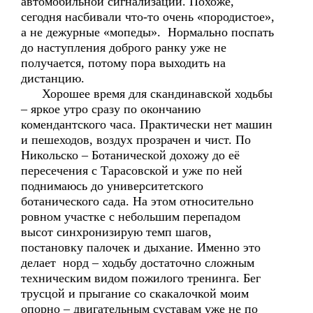
автомобильной сигнализации. Похоже,
сегодня насбивали что-то очень «породистое»,
а не дежурные «мопеды». Нормально поспать
до наступления доброго ранку уже не
получается, потому пора выходить на
дистанцию.
Хорошее время для скандинавской ходьбы
– яркое утро сразу по окончанию
комендантского часа. Практически нет машин
и пешеходов, воздух прозрачен и чист. По
Никольско – Ботанической дохожу до её
пересечения с Тарасовской и уже по ней
поднимаюсь до университетского
ботанического сада. На этом относительно
ровном участке с небольшим перепадом
высот синхронизирую темп шагов,
постановку палочек и дыхание. Именно это
делает норд – ходьбу достаточно сложным
техническим видом пожилого тренинга. Бег
трусцой и прыгание со скакалочкой моим
опорно – двигательным суставам уже не по