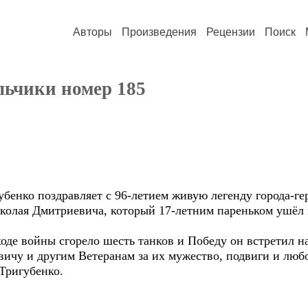
Авторы
Произведения
Рецензии
Поиск
ьчики номер 185
бенко поздравляет с 96-летием живую легенду города-г
колая Дмитриевича, который 17-летним пареньком ушёл 
оде войны сгорело шесть танков и Победу он встретил н
ичу и другим Ветеранам за их мужество, подвиги и люб
Тригубенко.