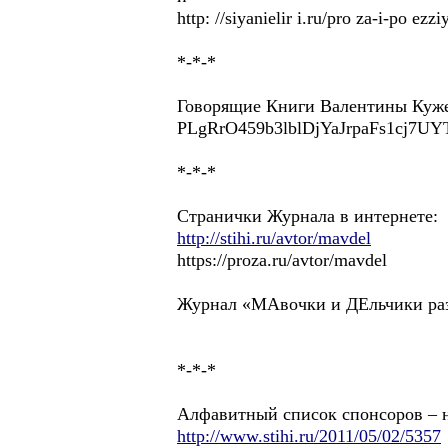
http: //siyanielir i.ru/pro za-i-po e
*-*-*
Говорящие Книги Валентины Кужелев
PLgRrO459b3lblDjYaJrpaFs1cj7UYT
*-*-*
Странички Журнала в интернете:
http://stihi.ru/avtor/mavdel
https://proza.ru/avtor/mavdel
Журнал «МАвочки и ДЕльчики разме
*-*-*
Алфавитный список спонсоров – н
http://www.stihi.ru/2011/05/02/5357