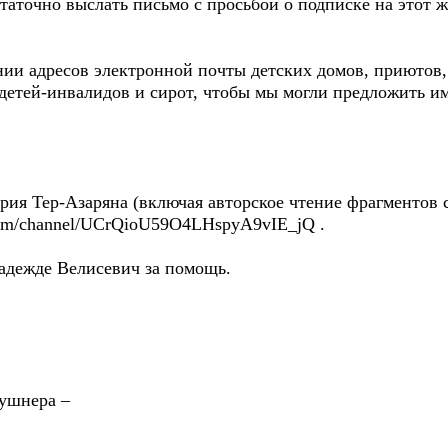
таточно выслать письмо с просьбой о подписке на этот же
и адресов электронной почты детских домов, приютов,
детей-инвалидов и сирот, чтобы мы могли предложить и
рия Тер-Азаряна (включая авторское чтение фрагментов с
.com/channel/UCrQioU59O4LHspyA9vIE_jQ .
адежде Велисевич за помощь.
жушнера –