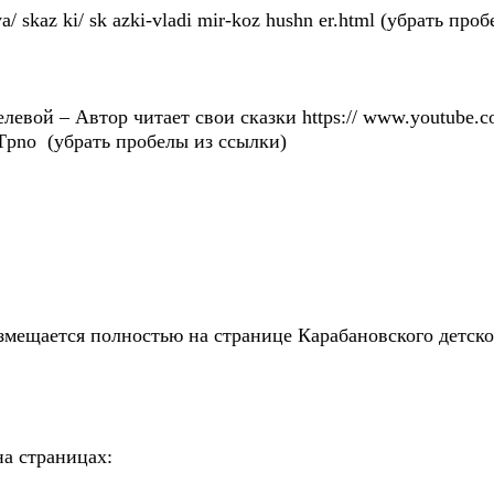
zziya/ skaz ki/ sk azki-vladi mir-koz hushn er.html (убрать пр
ой – Автор читает свои сказки https:// www.youtube.com/
pno (убрать пробелы из ссылки)
щается полностью на странице Карабановского детского д
а страницах: