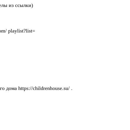
обелы из ссылки)
 playlist?list=
ома https://childrenhouse.su/ .