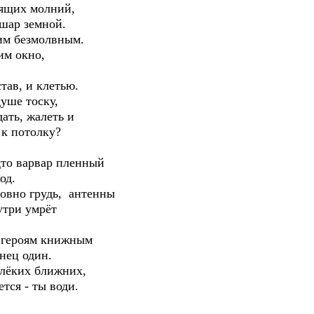
зящих молний,
шар земной.
ким безмолвным.
им окно,
тав, и клетью.
уше тоску,
дать, жалеть и
 к потолку?
дто варвар пленный
од.
ловно грудь, антенны
утри умрёт
м героям книжным
онец один.
алёких ближних,
тся - ты води.