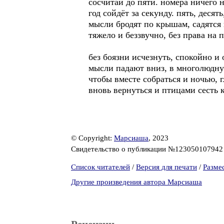
сосчитай до пяти. номера ничего н
год сойдёт за секунду. пять, десять
мысли бродят по крышам, садятся 
тяжело и беззвучно, без права на п
без боязни исчезнуть, спокойно и
мысли падают вниз, в многолюдну
чтобы вместе собраться и ночью, г
вновь вернуться и птицами сесть 
© Copyright:
Марсиаша
, 2023
Свидетельство о публикации №12305010794
Список читателей
/
Версия для печати
/
Разме
Другие произведения автора Марсиаша