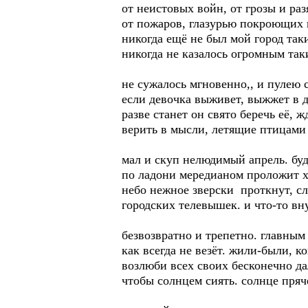
от неистовых войн, от грозы и ра
от пожаров, глазурью покроющих 
никогда ещё не был мой город та
никогда не казалось огромным так
не сужалось мгновенно,, и пулею с
если девочка выживет, выжжет в д
разве станет он свято беречь её, ж
верить в мысли, летящие птицами
мал и скуп нелюдимый апрель. бу
по ладони мередианом проложит х
небо нежное зверски проткнут, с
городских телевышек. и что-то вн
безвозвратно и трепетно. главны
как всегда не везёт. жили-были, к
возлюби всех своих бесконечно д
чтобы солнцем сиять. солнце пряче