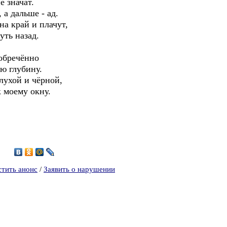
е значат.
, а дальше - ад.
на край и плачут,
уть назад.
 обречённо
ю глубину.
лухой и чёрной,
к моему окну.
2
стить анонс
/
Заявить о нарушении