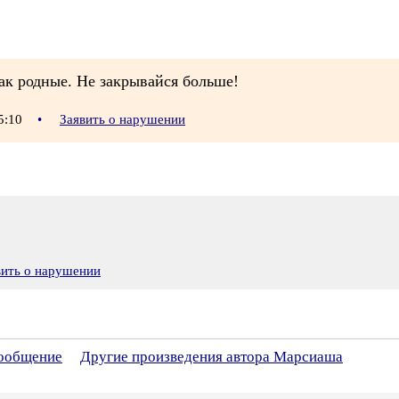
ак родные. Не закрывайся больше!
15:10
•
Заявить о нарушении
вить о нарушении
сообщение
Другие произведения автора Марсиаша