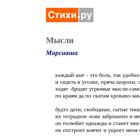
Мысли
Марсиаша
каждый шаг - это боль, так удобно
и сидеть в уголке, пряча шорохи,
ходят -бродят угрюмые мысли-са
по краям да по скатам кроваво-за
будто дети, свободные, сытые ти
их тетрадное ложе заброшено и ме
он полюбит однажды и станет мн
он построит ковчег и укроет меня 