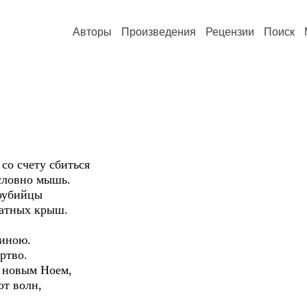
Авторы
Произведения
Рецензии
Поиск
 со счету сбиться
 словно мышь.
моубийцы
катных крыш.
шиною.
ртво.
е новым Ноем,
от волн,