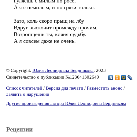
Гуляешь с милым по росе,
А я с немилым, и по грязи только.
Зато, коль скоро прыщ на лбу
Вдруг выскочит промежду прочим,
Возропщешь ты, кляня судьбу.
А я совсем даже не очень.
© Copyright:
Юлия Леонидовна Бердникова
, 2023
Свидетельство о публикации №123041302649
Список читателей
/
Версия для печати
/
Разместить анонс
/
Заявить о нарушении
Другие произведения автора Юлия Леонидовна Бердникова
Рецензии