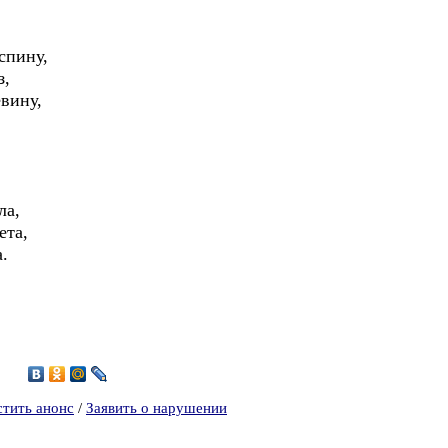
 спину,
з,
евину,
ла,
ета,
.
9
стить анонс
/
Заявить о нарушении