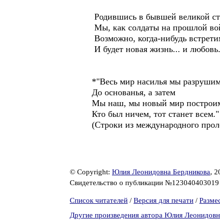
Родившись в бывшей великой стр
Мы, как солдаты на прошлой вой
Возможно, когда-нибудь встретимс
И будет новая жизнь... и любовь..
*"Весь мир насилья мы разруши
До основанья, а затем
Мы наш, мы новый мир построи
Кто был ничем, тот станет всем."
(Строки из международного проле
© Copyright:
Юлия Леонидовна Бердникова
, 2
Свидетельство о публикации №12304040301
Список читателей
/
Версия для печати
/
Разме
Другие произведения автора Юлия Леонидовн