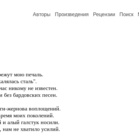
Авторы
Произведения
Рецензии
Поиск
ежут мою печаль.
лялась сталь".
ас никому не известен.
 без бардовских песен.
ги-жернова воплощений.
время моих поколений.
и алый галстук носили.
 нам не хватило усилий.