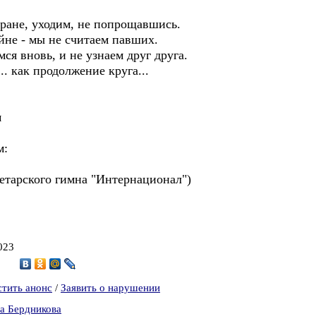
ане, уходим, не попрощавшись.
не - мы не считаем павших.
я вновь, и не узнаем друг друга.
. как продолжение круга...
м
м:
тарского гимна "Интернационал")
023
9
стить анонс
/
Заявить о нарушении
а Бердникова