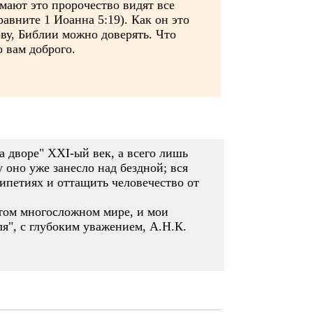
мают это пророчество видят все
равните 1 Иоанна 5:19). Как он это
ову, Библии можно доверять. Что
 вам доброго.
а дворе" XXI-ый век, а всего лишь
 оно уже занесло над бездной; вся
рипетиях и оттащить человечество от
этом многосложном мире, и мои
я", с глубоким уважением, А.Н.К.