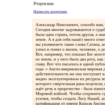
Рецензии
Написать рецензию
Александр Николаевич, спасибо вам, 
Сегодня многие задумываются о судьбе
была одна страна, потом другая, а н
земле. А я для себя нашёл много отве
вы упоминаете такие слова Сатана, а
узнал и понял о жизни, человеке, о д
Вот, например, что показал Бог апос
из земли, и у него было два рога, ка
главу. Вот что писалось в одной пуб
года: « Англо-американская мировая 
действительности же она поступает к
жадно эксплуатировала их ресурсы зе
которого смертельная рана исцелела; 
идёт речь в пророчестве - была нане
Мировой войной. Чтобы сохранить с
усилия, чтобы создать Лигу Наций, ко
ратификации от имени Короля Англии