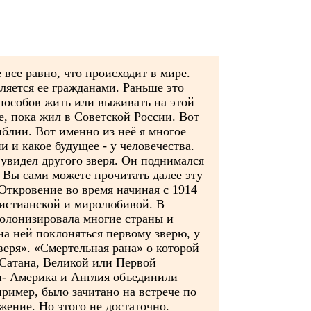
все равно, что происходит в мире.
вляется ее гражданами. Раньше это
способов жить или выживать на этой
же, пока жил в Советской России. Вот
иблии. Вот именно из неё я многое
и и какое будущее - у человечества.
 увидел другого зверя. Он поднимался
). Вы сами можете прочитать далее эту
 Откровение во время начиная с 1914
христианской и миролюбивой. В
 колонизировала многие страны и
на ней поклоняться первому зверю, у
зверя». «Смертельная рана» о которой
 Сатана, Великой или Первой
и- Америка и Англия объединили
пример, было зачитано на встрече по
ение. Но этого не достаточно.