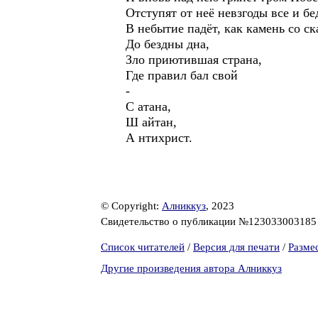
Отступят от неё невзгоды все и бе
В небытие падёт, как камень со ск
До бездны дна,
Зло приютившая страна,
Где правил бал свой
-
С атана,
Ш айтан,
А нтихрист.
© Copyright:
Алниккуз
, 2023
Свидетельство о публикации №12303300318
Список читателей
/
Версия для печати
/
Разме
Другие произведения автора Алниккуз