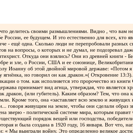
что делитесь своими размышлениями. Видно , что вам не 
 России, ее будущем. И это естественно для всех, кто я
ынче - ещё одна. Сколько люди не перепробовали разных 
тов на вопросы, о которых и не думал, не подозревал да
нтихрист. Откуда они взялись? Они из древней книги - Б
обре и зле, о России, США и ее союзнице, Великобритани
толу Иоанну об этой двойной мировой державе: «Потом я
к у ягнёнка, но говорил он как дракон.»( Откровение 13:3
ликации о том. как исполняется это пророчество из книги
держава принимает вид агнца, утверждая, что является 
ак дракон, (или губитель). Каким образом? Тем, что она
мли. Кроме того, она «заставляет всю землю и живущих 
и... говоря живущим на земле, чтобы они сделали образ 
сена зверю - политической системе мира, которым правит
уществующий порядок вещей или господства, победител
торая и была создана в 1920 году, 16 января. Вот что, на
: « Мы выиграли войну. Это определенно великое достиж