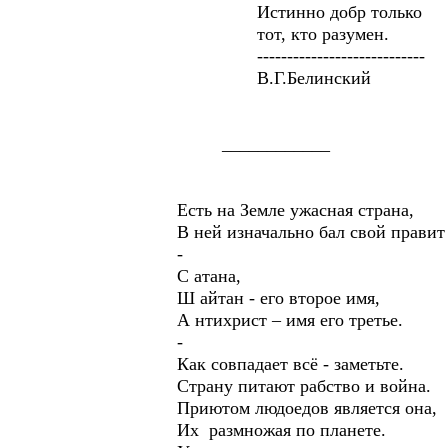
Истинно добр только
тот, кто разумен.
----------------------------
В.Г.Белинский
____________
Есть на Земле ужасная страна,
В ней изначально бал свой правит
-
С атана,
Ш айтан - его второе имя,
А нтихрист – имя его третье.
-
Как совпадает всё - заметьте.
Страну питают рабство и война.
Приютом людоедов является она,
Их размножая по планете.