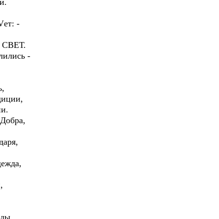
и.
ет: -
– СВЕТ.
лились -
ь,
диции,
и.
 Добра,
даря,
дежда,
,
еды,