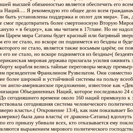
ашей высшей обязанностью является обеспечить его всем
га Наций.... Я рекомендую это общее дело всем граждан
ли быть установлены поддержка и оплот для мира». Так, 
не смог предотвратить более смертоносную Вторую Миров
нуло « в бездну», как мы читаем в 17главе. Но не надол
м Царем мира Сатаны будет красный или багряный зверь,
м его не стало, но вскоре он поднимется из бездны и бу
которого не стало, является также восьмым царём; он по
и его не стало, но вскоре поднимется из бездны»( бездея
ериканская мировая держава прилагала усилия оживить
а борту корабля велись тайные переговоры между премье
им президентом Франклином Рузвельтом. Они совместно
ние более широкой и устойчивой системы на пользу все
гтон англо-американское предложение, известное как «Д
низации Объединенных Наций, которое последовало 24 ок
До сегодняшнего времени около 160 наций примкнуло к э
ествовала сегодняшняя система человеческого политическ
зверю власть».( Откровение 13:4), как нам показывает Бо
Америке) была дана власть( от дракона-Сатаны) вдохнуть
по его приказу убивали всех, кто отказывается ему покло
являются выражением мирового политического господств