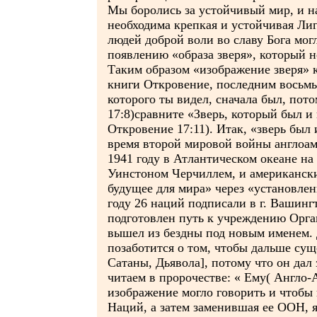
Мы боролись за устойчивый мир, и н
необходима крепкая и устойчивая Ли
людей доброй воли во славу Бога мог
появлению «образа зверя», который 
Таким образом «изображение зверя» ка
книги Откровение, последним восьмы
которого ты видел, сначала был, пото
17:8)сравните «Зверь, который был и 
Откровение 17:11). Итак, «зверь был 
время второй мировой войны англоам
1941 году в Атлантическом океане н
Уинстоном Черчиллем, и американск
будущее для мира» через «установле
году 26 наций подписали в г. Вашин
подготовлен путь к учреждению Орга
вышел из бездны под новым именем. 
позаботится о том, чтобы дальше сущ
Сатаны, Дьявола], потому что он дал 
читаем в пророчестве: « Ему( Англо-
изображение могло говорить и чтобы 
Наций, а затем заменившая ее ООН, 