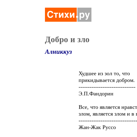
Добро и зло
Алниккуз
Худшее из зол то, что
прикидывается добром.
-------------------------------
Э.П.Фандорин
Все, что является нравст
злом, является злом и в п
----------------------------------
Жан-Жак Руссо