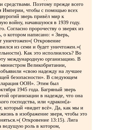
и средствами. Поэтому прежде всего
ам Империи, чтобы с помощью всех
двурогий зверь привёл мир к
ую войну, начавшуюся в 1939 году.
го. Согласно пророчеству о зверях из
 о котором написано: « Зверь,
дет уничтожен»( Откровение
явился из семи и будет уничтожен.»(
тельности). Как это исполнилось? Во
 эту международную организацию. В
р-министром Великобритании,
 объявили «свою надежду на лучшее
общей безопасности». В следующем
екларация ООН». Этим был
тября 1945 года. Багряный зверь
той организации в надежде, что она
ого господства, или «дракон[а-
г, который «видит всё». Да, как мы и
 жизнь в изображение зверя, чтобы это
няться.»( Откровение 13:15). Лига
а ведущую роль в котором,