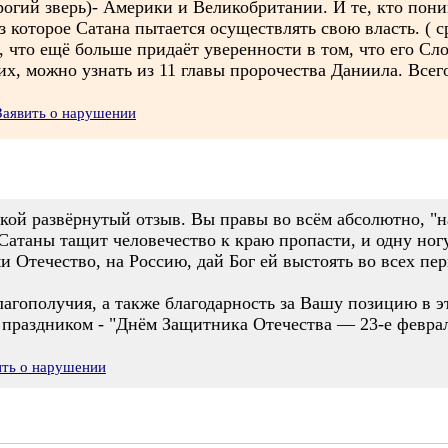
огий зверь)- Америки и Великобритании. И те, кто пони
ез которое Сатана пытается осуществлять свою власть. ( с
, что ещё больше придаёт уверенности в том, что его Сл
х, можно узнать из 11 главы пророчества Даниила. Всего
Заявить о нарушении
кой развёрнутый отзыв. Вы правы во всём абсолютно, "н
атаны тащит человечество к краю пропасти, и одну ногу
и Отечество, на Россию, дай Бог ей выстоять во всех пе
лагополучия, а также благодарность за Вашу позицию в 
праздником - "Днём Защитника Отечества — 23-е феврал
ить о нарушении