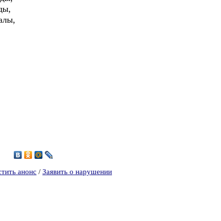
ды,
алы,
5
стить анонс
/
Заявить о нарушении