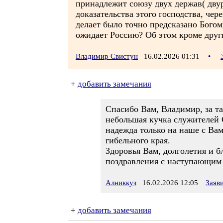
принадлежит союзу двух держав( двур
доказательства этого господства, чер
делает было точно предсказано Богом
ожидает Россию? Об этом кроме други
Владимир Свистун
16.02.2026 01:31
•
+
добавить замечания
Спасибо Вам, Владимир, за та
небольшая кучка служителей С
надежда только на наше с Вам
гибельного края.
Здоровья Вам, долголетия и б
поздравления с наступающим 
Алниккуз
16.02.2026 12:05
Заяв
+
добавить замечания