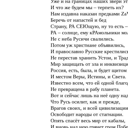
Уже и на границах наших звери эт
И что же будем мы – терпеть их?
Нам издавна наказан предками ZаV
Беречь от напастей и бед
Страну, РА СЕЮщую, ну то есть 
РА – солнце, ему кРАмольники мо
Не с неба Русичи свалились.
Потом уж христиане объявились,
И православно Русские крестилис
Не перестав хранить Устои, и Тра
Мир защищать от зла и инквизици
Россия, есть, была, и будет щитом
И местом Веры, Истины, и Света.
Известно всем, что ей одной благо
Не превращена в рабу планета.
Вот и сейчас лишь на неё одну на
Что Русь осилит, как и прежде,
Врагов своих, и всей цивилизации
Освободит народы от стагнации.
Опять спасёт весь мир от кабалы,
И вновь над нею грянет гром Поб