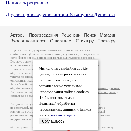
Написать рецензию
Другие произведения автора Ульянушка Денисова
Авторы
Произведения
Рецензии
Поиск
Магазин
Вход для авторов
О портале
Стихи.ру
Проза.ру
Портал Стихи.ру предоставляет авторам возможность
свободной публикации своих литературных произведений в
сети Интернет на основании
пользовательского договора
.
Все авторские права на произведения принадлежат авторам
и охраняются
законом
. Перепечатка произведений возможна
Мы используем файлы cookie
только с согласия его автора, к которому вы можете
обратиться на его авторской странице. Ответственность за
для улучшения работы сайта.
тексты произведений авторы несут самостоятельно на
Оставаясь на сайте, вы
основании
правил публикации
и
законодательства
Российской Федерации
. Данные пользователей
соглашаетесь с условиями
обрабатываются на основании
Политики обработки персональных данных
.
использования файлов cookies.
Вы также можете посмотреть более подробную
информацию о портале
и
связаться с администрацией
.
Чтобы ознакомиться с
Политикой обработки
Ежедневная аудитория портала Стихи.ру – порядка 200 тысяч
посетителей, которые в общей сумме просматривают более двух
персональных данных и файлов
миллионов страниц по данным счетчика посещаемости, который
cookie,
нажмите здесь
.
расположен справа от этого текста. В каждой графе указано по две
цифры: количество просмотров и количество посетителей.
Соглашаюсь
© Все права принадлежат авторам, 2000-2026. Портал работает под