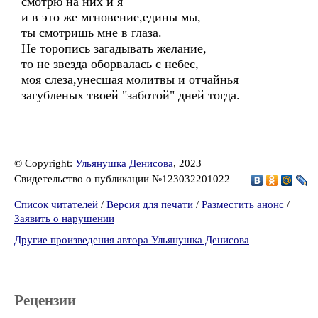
смотрю на них и я
и в это же мгновение,едины мы,
ты смотришь мне в глаза.
Не торопись загадывать желание,
то не звезда оборвалась с небес,
моя слеза,унесшая молитвы и отчайнья
загубленых твоей "заботой" дней тогда.
© Copyright:
Ульянушка Денисова
, 2023
Свидетельство о публикации №123032201022
Список читателей
/
Версия для печати
/
Разместить анонс
/
Заявить о нарушении
Другие произведения автора Ульянушка Денисова
Рецензии