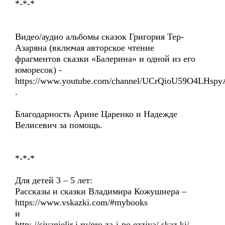
*-*-*
Видео/аудио альбомы сказок Григория Тер-
Азаряна (включая авторское чтение
фрагментов сказки «Балерина» и одной из его
юморесок) -
https://www.youtube.com/channel/UCrQioU59O4LHsp
.
Благодарность Арине Царенко и Надежде
Велисевич за помощь.
*-*-*
Для детей 3 – 5 лет:
Рассказы и сказки Владимира Кожушнера –
https://www.vskazki.com/#mybooks
и
http: //siyanielir i.ru/pro za-i-po ezziya/ skaz ki/