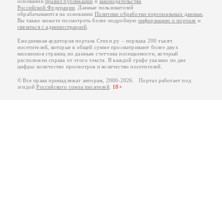
основании
правил публикации
и
законодательства
Российской Федерации
. Данные пользователей
обрабатываются на основании
Политики обработки персональных данных
.
Вы также можете посмотреть более подробную
информацию о портале
и
связаться с администрацией
.
Ежедневная аудитория портала Стихи.ру – порядка 200 тысяч
посетителей, которые в общей сумме просматривают более двух
миллионов страниц по данным счетчика посещаемости, который
расположен справа от этого текста. В каждой графе указано по две
цифры: количество просмотров и количество посетителей.
© Все права принадлежат авторам, 2000-2026. Портал работает под
эгидой
Российского союза писателей
.
18+