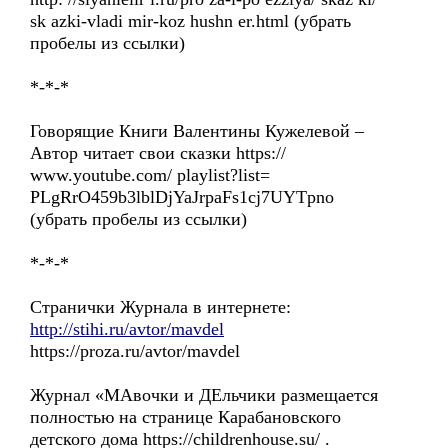
sk azki-vladi mir-koz hushn er.html (убрать
пробелы из ссылки)
*-*-*
Говорящие Книги Валентины Кужелевой –
Автор читает свои сказки https://
www.youtube.com/ playlist?list=
PLgRrO459b3lblDjYaJrpaFs1cj7UYTpno
(убрать пробелы из ссылки)
*-*-*
Странички Журнала в интернете:
http://stihi.ru/avtor/mavdel
https://proza.ru/avtor/mavdel
Журнал «МАвочки и ДЕльчики размещается
полностью на странице Карабановского
детского дома https://childrenhouse.su/ .