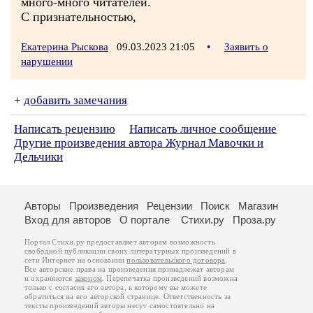
много-много читателей.
С признательностью,
Екатерина Рыскова
09.03.2023 21:05
•
Заявить о
нарушении
+
добавить замечания
Написать рецензию
Написать личное сообщение
Другие произведения автора Журнал Мавочки и
Дельчики
Авторы
Произведения
Рецензии
Поиск
Магазин
Вход для авторов
О портале
Стихи.ру
Проза.ру
Портал Стихи.ру предоставляет авторам возможность
свободной публикации своих литературных произведений в
сети Интернет на основании
пользовательского договора
.
Все авторские права на произведения принадлежат авторам
и охраняются
законом
. Перепечатка произведений возможна
только с согласия его автора, к которому вы можете
обратиться на его авторской странице. Ответственность за
тексты произведений авторы несут самостоятельно на