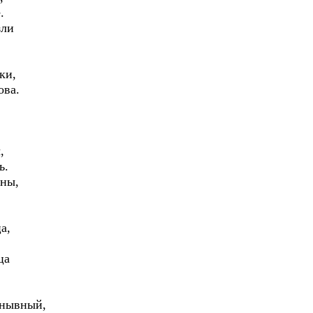
.
зли
ки,
ова.
,
ь.
ны,
.
а,
ца
унывный,