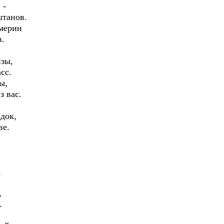
 -
штанов.
 мерин
в.
зы,
сс.
ы,
з вас.
адок,
ве.
,
,
.