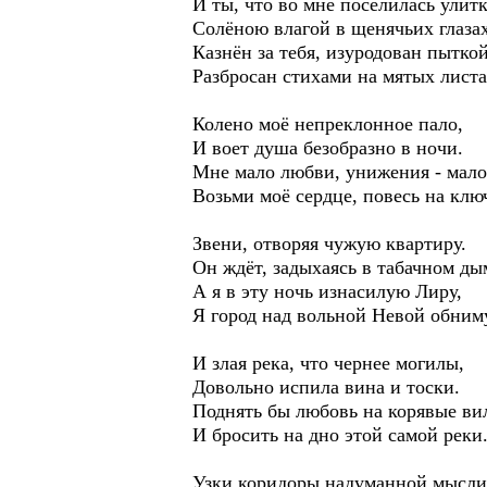
И ты, что во мне поселилась улитк
Солёною влагой в щенячьих глазах
Казнён за тебя, изуродован пыткой
Разбросан стихами на мятых листа
Колено моё непреклонное пало,
И воет душа безобразно в ночи.
Мне мало любви, унижения - мало
Возьми моё сердце, повесь на клю
Звени, отворяя чужую квартиру.
Он ждёт, задыхаясь в табачном ды
А я в эту ночь изнасилую Лиру,
Я город над вольной Невой обним
И злая река, что чернее могилы,
Довольно испила вина и тоски.
Поднять бы любовь на корявые ви
И бросить на дно этой самой реки
Узки коридоры надуманной мысли