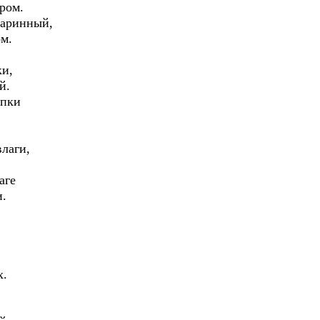
ром.
таринный,
ом.
ки,
й.
опки
лаги,
.
аге
и.
х.