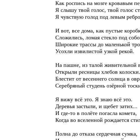
Как роспись на мозге кровавым пе
Я слышу твой голос, твой голос с
Я чувствую голод под левым ребр
И вот, все дома, как пустые короб
Сложились, ломая стекло под собо
Широкие трассы до маленькой тр
Усохли извилистой узкой рекой.
На пашне, из талой живительной в
Открыли ресницы хлебов колоски
Блестит от весеннего солнца в овр
Серебряный студень озёрной тоск
Я вижу всё это. Я знаю всё это.
Деревья застыли, и щебет затих...
И где-то в полёте погасла комета,
Когда во вселенной рождается сти
Полна до отказа сердечная сумка,