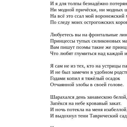
И я для толпы безнадёжно потерян
Ни модной причёски, ни модных 
На всё это ссал мой воронежский
По следу моих острогожских коро
Любуетесь вы на фронтальные лин
Принцессы тупых силиконовых ма
Вам пишут поэмы такие же принц
Что любят глумиться над каждой и
Я сам не из тех, кто на устрицы п
И не был замечен в удобном родст
Годами копил я тяжёлый осадок
Отчаянной злобы в своей голове.
Шарахался день занавескою белой
Запёкся на небе кровавый закат.
И ночь потекла на меня изабеллой
И выдохнул тени Таврический сад