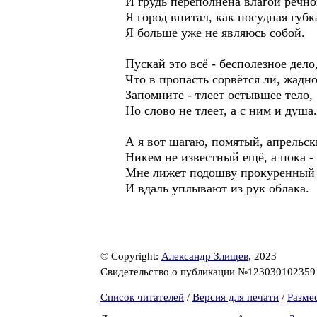
И грудь переполнена влагой речно
Я город впитал, как посудная губк
Я больше уже не являюсь собой.
Пускай это всё - бесполезное дело
Что в пропасть сорвётся ли, жадн
Запомните - тлеет остывшее тело,
Но слово не тлеет, а с ним и душа.
А я вот шагаю, помятый, апрельск
Никем не известный ещё, а пока -
Мне лижет подошву прокуренный
И вдаль уплывают из рук облака.
© Copyright:
Александр Злищев
, 2023
Свидетельство о публикации №12303010235
Список читателей
/
Версия для печати
/
Разме