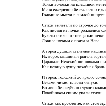
Тонки волоски на плешивой мечте
Меня ежедневно безжалостно гры
Голодные мысли в гнилой нищете.
Стихи вылетали по строчке до точ
Как листья из почки рождались сл
Букеты стихов от певца-одиночки
Ловила ночами с причала Нева.
А город душили стальные машины
Их ворох мышиный рыгала гортан
Царапали Невский шиповками ши
Как нежную душу похабная брань
И город, голодный до яркого солнц
Веками читает пласты чепухи.
Во двор безнадёжно глухого колод
Покойником синим упали стихи.
Стихи как проклятие, как стон за