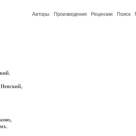
Авторы
Произведения
Рецензии
Поиск
кий.
 Невский,
комо,
гих.