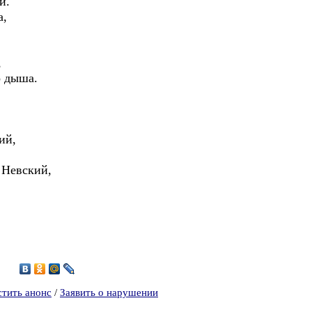
й.
а,
,
о дыша.
ий,
 Невский,
9
стить анонс
/
Заявить о нарушении