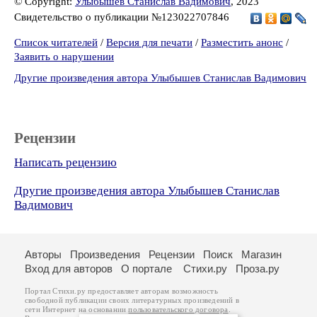
© Copyright:
Улыбышев Станислав Вадимович
, 2023
Свидетельство о публикации №123022707846
Список читателей
/
Версия для печати
/
Разместить анонс
/
Заявить о нарушении
Другие произведения автора Улыбышев Станислав Вадимович
Рецензии
Написать рецензию
Другие произведения автора Улыбышев Станислав
Вадимович
Авторы
Произведения
Рецензии
Поиск
Магазин
Вход для авторов
О портале
Стихи.ру
Проза.ру
Портал Стихи.ру предоставляет авторам возможность
свободной публикации своих литературных произведений в
сети Интернет на основании
пользовательского договора
.