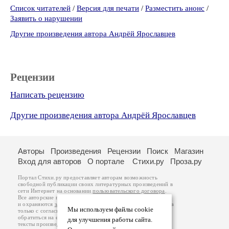
Список читателей
/
Версия для печати
/
Разместить анонс
/
Заявить о нарушении
Другие произведения автора Андрёй Ярославцев
Рецензии
Написать рецензию
Другие произведения автора Андрёй Ярославцев
Авторы
Произведения
Рецензии
Поиск
Магазин
Вход для авторов
О портале
Стихи.ру
Проза.ру
Портал Стихи.ру предоставляет авторам возможность
свободной публикации своих литературных произведений в
сети Интернет на основании
пользовательского договора
.
Все авторские права на произведения принадлежат авторам
и охраняются
законом
. Перепечатка произведений возможна
Мы используем файлы cookie
только с согласия его автора, к которому вы можете
обратиться на его авторской странице. Ответственность за
для улучшения работы сайта.
тексты произведений авторы несут самостоятельно на