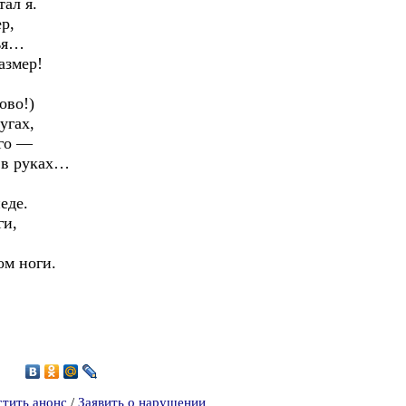
ал я.
р,
лья…
азмер!
ово!)
угах,
ого —
 в руках…
еде.
ги,
ом ноги.
5
стить анонс
/
Заявить о нарушении