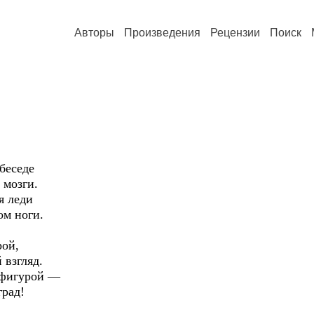
Авторы
Произведения
Рецензии
Поиск
беседе
 мозги.
я леди
ом ноги.
рой,
 взгляд.
 фигурой —
град!