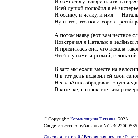
И сомнологу вскоре платить перест
Всей душой полюбил я её экстерье
И осанку, и чёлку, и имя — Ната
Ну и что, что ногИ сорок третий р
А потом наяву (вот вам честное сл
Повстречал я Наталью в зелёных л
И призналась она, что искала так
Чтоб с ушами и рыжий, с лопатой
В загс мы ехали вместе на велосип
Я в тот день подарил ей свои сапо
НесказАнно обрадовав юную леди
В котелке, с сорок третьим размер
© Copyright:
Кормилицына Татьяна
, 2023
Свидетельство о публикации №12302200953
Список читателей
/
Версия для печати
/
Разме