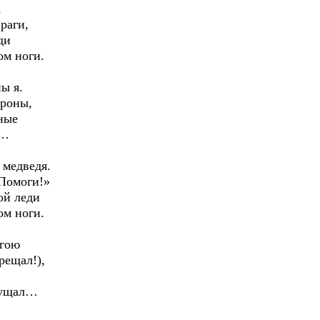
,
раги,
ди
ом ноги.
ы я.
ороны,
ьные
ы…
 медведя.
«Помоги!»
ой леди
ом ноги.
агою
рещал!),
смущал…