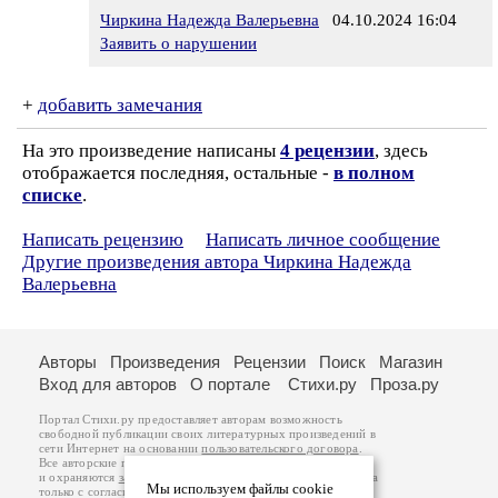
Чиркина Надежда Валерьевна
04.10.2024 16:04
Заявить о нарушении
+
добавить замечания
На это произведение написаны
4 рецензии
, здесь
отображается последняя, остальные -
в полном
списке
.
Написать рецензию
Написать личное сообщение
Другие произведения автора Чиркина Надежда
Валерьевна
Авторы
Произведения
Рецензии
Поиск
Магазин
Вход для авторов
О портале
Стихи.ру
Проза.ру
Портал Стихи.ру предоставляет авторам возможность
свободной публикации своих литературных произведений в
сети Интернет на основании
пользовательского договора
.
Все авторские права на произведения принадлежат авторам
и охраняются
законом
. Перепечатка произведений возможна
Мы используем файлы cookie
только с согласия его автора, к которому вы можете