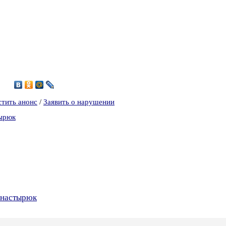
3
стить анонс
/
Заявить о нарушении
тырюк
онастырюк