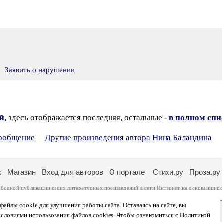
Заявить о нарушении
ий
, здесь отображается последняя, остальные -
в полном спи
сообщение
Другие произведения автора Нина Баландина
к
Магазин
Вход для авторов
О портале
Стихи.ру
Проза.ру
ободной публикации своих литературных произведений в сети Интернет на основании
п
ся
законом
. Перепечатка произведений возможна только с согласия его автора, к котором
ры несут самостоятельно на основании
правил публикации
и
законодательства Российско
айлы cookie для улучшения работы сайта. Оставаясь на сайте, вы
ональных данных
. Вы также можете посмотреть более подробную
информацию о портал
условиями использования файлов cookies. Чтобы ознакомиться с Политикой
тысяч посетителей, которые в общей сумме просматривают более двух миллионов страни