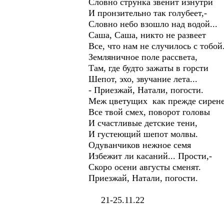
Словно струнка звенит изнутри
И пронзительно так голубеет,-
Словно небо взошло над водой...
Саша, Саша, никто не развеет
Все, что нам не случилось с тобой
Земляничное поле рассвета,
Там, где будто зажаты в горсти
Шепот, эхо, звучание лета...
- Приезжай, Натали, погости.
Меж цветущих как прежде сирен
Все твой смех, поворот головы
И счастливые детские тени,
И густеющий шепот молвы.
Одуванчиков нежное семя
Избежит ли касаний... Прости,-
Скоро осени августы сменят.
Приезжай, Натали, погости.
21-25.11.22