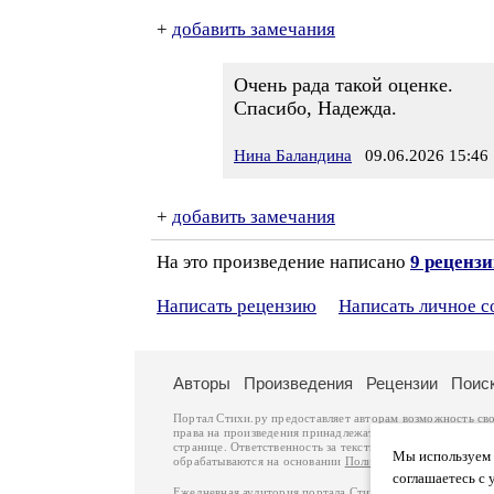
+
добавить замечания
Очень рада такой оценке.
Спасибо, Надежда.
Нина Баландина
09.06.2026 15:46
+
добавить замечания
На это произведение написано
9 реценз
Написать рецензию
Написать личное 
Авторы
Произведения
Рецензии
Поис
Портал Стихи.ру предоставляет авторам возможность св
права на произведения принадлежат авторам и охраняют
странице. Ответственность за тексты произведений авто
Мы используем ф
обрабатываются на основании
Политики обработки перс
соглашаетесь с 
Ежедневная аудитория портала Стихи.ру – порядка 200 