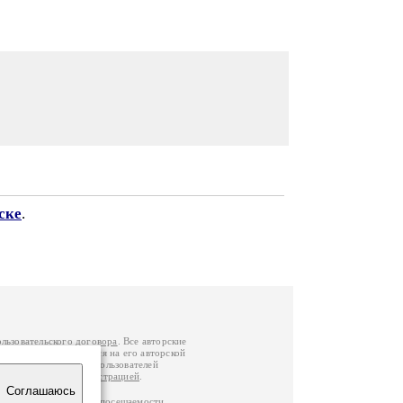
ске
.
ользовательского договора
. Все авторские
у вы можете обратиться на его авторской
й Федерации
. Данные пользователей
е
и
связаться с администрацией
.
Соглашаюсь
ц по данным счетчика посещаемости,