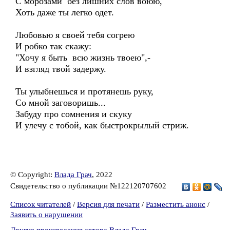
С морозами без лишних слов воюю,
Хоть даже ты легко одет.
Любовью я своей тебя согрею
И робко так скажу:
"Хочу я быть всю жизнь твоею",-
И взгляд твой задержу.
Ты улыбнешься и протянешь руку,
Со мной заговоришь...
Забуду про сомнения и скуку
И улечу с тобой, как быстрокрылый стриж.
© Copyright:
Влада Грач
, 2022
Свидетельство о публикации №122120707602
Список читателей
/
Версия для печати
/
Разместить анонс
/
Заявить о нарушении