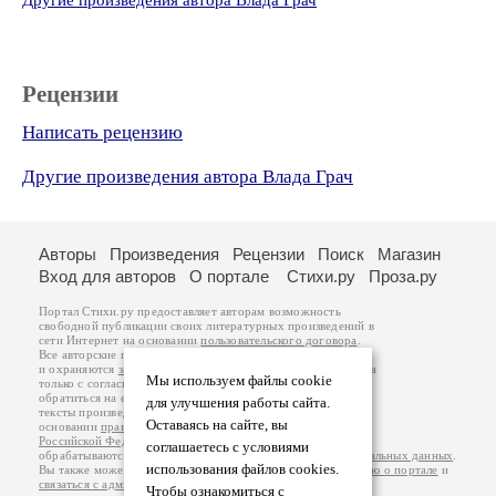
Другие произведения автора Влада Грач
Рецензии
Написать рецензию
Другие произведения автора Влада Грач
Авторы
Произведения
Рецензии
Поиск
Магазин
Вход для авторов
О портале
Стихи.ру
Проза.ру
Портал Стихи.ру предоставляет авторам возможность
свободной публикации своих литературных произведений в
сети Интернет на основании
пользовательского договора
.
Все авторские права на произведения принадлежат авторам
и охраняются
законом
. Перепечатка произведений возможна
Мы используем файлы cookie
только с согласия его автора, к которому вы можете
обратиться на его авторской странице. Ответственность за
для улучшения работы сайта.
тексты произведений авторы несут самостоятельно на
Оставаясь на сайте, вы
основании
правил публикации
и
законодательства
Российской Федерации
. Данные пользователей
соглашаетесь с условиями
обрабатываются на основании
Политики обработки персональных данных
.
использования файлов cookies.
Вы также можете посмотреть более подробную
информацию о портале
и
связаться с администрацией
.
Чтобы ознакомиться с