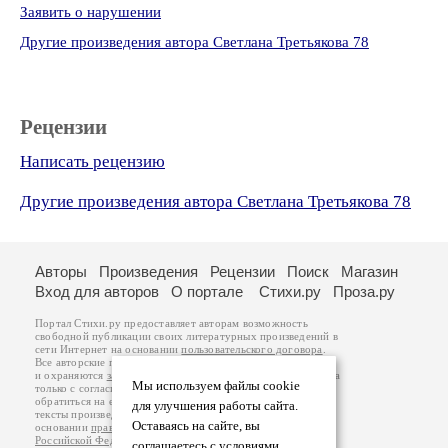
Заявить о нарушении
Другие произведения автора Светлана Третьякова 78
Рецензии
Написать рецензию
Другие произведения автора Светлана Третьякова 78
Авторы
Произведения
Рецензии
Поиск
Магазин
Вход для авторов
О портале
Стихи.ру
Проза.ру
Портал Стихи.ру предоставляет авторам возможность
свободной публикации своих литературных произведений в
сети Интернет на основании
пользовательского договора
.
Все авторские права на произведения принадлежат авторам
и охраняются
законом
. Перепечатка произведений возможна
Мы используем файлы cookie
только с согласия его автора, к которому вы можете
обратиться на его авторской странице. Ответственность за
для улучшения работы сайта.
тексты произведений авторы несут самостоятельно на
Оставаясь на сайте, вы
основании
правил публикации
и
законодательства
Российской Федерации
. Данные пользователей
соглашаетесь с условиями