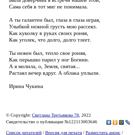
Была доверчива я встречи нашей этой,
Сама себя в тот миг не понимала.
А ты галантен был, глаза в глаза играя,
Улыбкой нежной грусть мою рассеял.
Как куколку в руках своих роняя,
Как уголек, что долго, долго тлеет.
Ты нежен был, тепло свое роняя,
Как перышко парил у ног Богини.
А я молила, о, Земля, святая...
Растаял вечер вдруг. А облака уплыли.
Ирина Чукина
© Copyright:
Светлана Третьякова 78
, 2022
Свидетельство о публикации №122113003646
Список читателей
/
Версия для печати
/
Разместить анонс
/