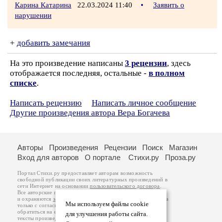
Карина Катарина
22.03.2024 11:40
•
Заявить о
нарушении
+
добавить замечания
На это произведение написаны
3 рецензии
, здесь
отображается последняя, остальные -
в полном
списке
.
Написать рецензию
Написать личное сообщение
Другие произведения автора Вера Богачева
Авторы
Произведения
Рецензии
Поиск
Магазин
Вход для авторов
О портале
Стихи.ру
Проза.ру
Портал Стихи.ру предоставляет авторам возможность
свободной публикации своих литературных произведений в
сети Интернет на основании
пользовательского договора
.
Все авторские права на произведения принадлежат авторам
и охраняются
законом
. Перепечатка произведений возможна
Мы используем файлы cookie
только с согласия его автора, к которому вы можете
обратиться на его авторской странице. Ответственность за
для улучшения работы сайта.
тексты произведений авторы несут самостоятельно на